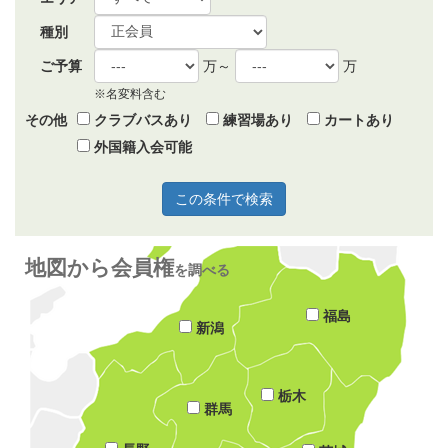
種別
ご予算
万～
万
※名変料含む
その他
クラブバスあり
練習場あり
カートあり
外国籍入会可能
地図から会員権
を調べる
福島
新潟
栃木
群馬