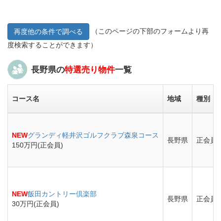
（このページの下部のフォームより再
再度他の条件で調べる
度検索することができます）
長野県の
特選売り物件
一覧
コース名
地域
種別
NEW
グランディ軽井沢ゴルフクラブ森泉コース
長野県
正会員
150万円(正会員)
NEW
飯田カントリー倶楽部
長野県
正会員
30万円(正会員)