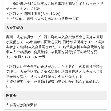
※証書紛失時は譲渡人に同意事項を確認してもらった上で
付を終了します。
チェックを入れて提出
名義変更料を改定します。
・譲渡人の印鑑証明書(３ヶ月以内)
＊上記の他に書類の提出を求められる場合も有
①実施 令和4年9月1日から
②名義変更料
入会手続き
正会員【改定前】220,000円→【改定後】440,000円
書類一式を会員サービス課に郵送→入会資格審査を実施→書類
週日会員【改定前】220,000円→【改定後】330,000円
が完備している申請者に面接を実施(日時や場所等はゴルフ場担
当者より連絡)→入会承認された方に名義書換料や年会費等を請
平日会員【改定前】110,000円→【改定後】220,000円
求→入金確認後に会員登録・会員証を発行(若干の時間を要
す)→会員としてプレー可
年会費を下記のとおり改定します。※価格は全て税込
＊譲渡人に年会費等の未納がないことを条件に名義書換申請を
です。
受理し、入会申込者の入会承認後に名義書換料と入会後の月割
年会費を請求、その入金確認後に会員登録をする。
2025年度分より（会計年度：1月～12月）
＊資格審査に要した書類は審査の諾否にかかわらず返却しな
正会員【改定前】41,800円→【改定後】49,500円
い。
週日会員【改定前】30,250円→【改定後】35,750円
理事会
平日会員【改定前】24,200円→【改定後】28,600円
入会審査は随時受付