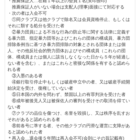
・推薦保証人…在籍１年以上の会員１名(実印捺印)
地形を活かした設計で打ち下ろしやドッグレッグ、グ
推薦保証人がいない場合は支配人(理事)面接にて対応する
リーンには適度な起伏が施されていて戦略性を高めて
・次の者は入会不可
①同クラブ又は他クラブで除名又は会員資格停止、もしくは
います。
それに類する処分を受けた者
土浦カントリー倶楽部で一番眺めが良いコースとなっ
②暴力団員による不当な行為の防止等に関する法律に定義す
る暴力団、指定暴力団等およびこれらの団体の構成員、暴力団
ており、ゴルフの醍醐味を満喫できる9ホールです。
排除条例当に基づき暴力団排除の対象とされる団体または個
人、その他反社会的勢力団体およびその構成員（これらの団
体、構成員または個人に該当しなくなった日から５年が経過し
土浦カントリー倶楽部のクラブハウスは落ち着きある
ない者を含む）、またはこれらと密接な関係を有すると認めら
雰囲気でゴルファーを迎えてくれます。
れる者
③入墨のある者
館内にはゴルファー憩いの場であるレストランやバス
④銀行取引停止中もしくは破産申立中の者、又は破産手続開
ルーム、ロッカールームや品揃え豊富なプロショップ
始決定を受け、復権していない者
⑤日本国の内外を問わず、禁固以上の有罪判決を受けた者
を完備しています。
⑥成年被後見人又は被保佐人の審判を受けその取消を得てい
メンバー同士の交流やお寛ぎの場としてご活用くださ
ない者
⑦クラブの品位を傷つけ、名誉を毀損し、又は秩序を乱すお
いませ。
それがあると認められる者
⑧前各号に準する者、その他クラブの円滑な運営に支障があ
ると認められた者
土浦カントリー倶楽部は交通の便が良い立地条件のた
＊再入会…退会後５年間は再入会不可(会則にその旨記載有)