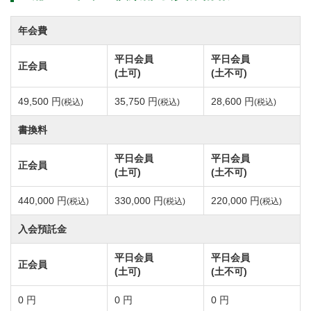
車、タクシーなど車で約35分または、JR常磐線「取手
駅」下車、取手駅西口からクラブバスまたはタクシー
年会費
のご利用で約50分で来場可能です。
平日会員
平日会員
正会員
(土可)
(土不可)
土浦カントリー倶楽部は霞ヶ浦湖畔に展開する27ホー
49,500 円
35,750 円
28,600 円
(税込)
(税込)
(税込)
ルの丘陵・林間コースでコース設計は陳清水氏が手が
けました。
書換料
樹齢の高い松林にセパレートされたコースは東・西・
平日会員
平日会員
正会員
南の3種類があり、各コースごとに異なる趣きがありま
(土可)
(土不可)
す。
440,000 円
330,000 円
220,000 円
(税込)
(税込)
(税込)
フェアウェイ、グリーンにはゆるやかな起伏が施され
入会預託金
ていて、戦略的なプレーを楽しむことができます。
好スコアを目指すためには狙った方向へ正確に打つた
平日会員
平日会員
正会員
(土可)
(土不可)
めのショット技術と距離感が不可欠です。
土浦カントリー倶楽部のプレースタイルはセルフまた
0 円
0 円
0 円