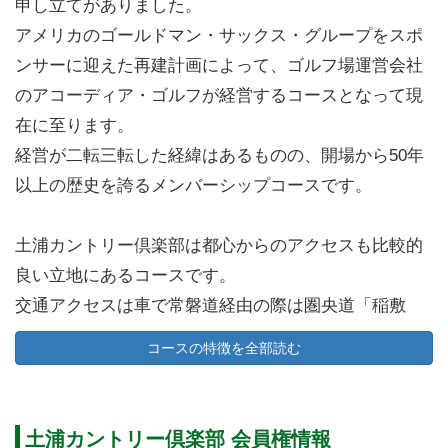
申し立てがありました。
アメリカのゴールドマン・サックス・グループをスポ
ンサーに迎えた再建計画によって、ゴルフ場運営会社
のアコーディア・ゴルフが経営するコースとなって現
在に至ります。
経営が二転三転した経緯はあるものの、開場から50年
以上の歴史を誇るメンバーシップコースです。
土浦カントリー倶楽部は都心からのアクセスも比較的
良い立地にあるコースです。
交通アクセスは車で常磐道経由の際は圏央道「稲敷
IC」より6km、東関東自動車道からお越しの場合は圏
コースの特徴を全部読む
央道「稲敷東IC」より約5km、常磐自動車道を利用す
る場合は「桜土浦IC」から約25kmです。
また電車をご利用の場合、JR常磐線「荒川沖駅」下
土浦カントリー倶楽部 会員権情報