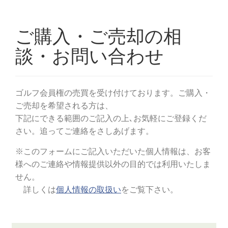
◆周辺ゴルフ場
「霞台カントリークラブ」
「JGMセベ・バレステロス
ゴルフクラブ」
「アスレチックゴルフ倶楽部」
「霞南
ゴルフ倶楽部」
「ザ・インペリアルカントリークラ
ブ」
◆交通機関
・自動車でお越しの場合
圏央道「稲敷IC」より7.0km。
圏央道「稲敷東IC」から約5.0km。
常磐自動車道「桜土浦IC」から27.0km。
・電車をご利用の場合
JR常磐線「荒川沖駅」下車、タクシーなど車で約35
分。