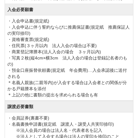
め、平日・土日祝日問わず多くの方にお越し頂いてい
入会必要願書
るゴルフ場です。
・入会申込書(規定紙)
バリエーションに富んだコースデザインと四季折々の
・入会申込に伴う誓約ならびに推薦保証書(規定紙 推薦保証人
美しい景色を眺めながらのラウンドを楽しむことがで
の実印捺印)
・資格審査票(規定紙)
きます。
・住民票(３ヶ月以内 法人入会の場合は不要)
歴史のあるコースでゴルフを満喫したい方や生涯のホ
・商業登記簿謄本(法人入会の場合 ３ヶ月以内)
・写真２枚(縦4cm×横3cm 法人入会の場合は登録記名者のも
ームコースをお考えの方にお薦めのコースです。
の)
土浦カントリー倶楽部のゴルフ会員権の購入・売却を
・預金口座振替依頼書(規定紙 年会費用)…入会承認後に送付
される
ご検討中の方はこの機会にお気軽にお問合せくださ
＊名義人親族(二親等内)が入会する場合は入会者との関係が分
い。
かる戸籍謄本を添付
＊上記の他に書類の提出を求められる場合も有
令和5年1月1日から下記の特典受付を終了します。
譲渡必要書類
トランスファー制度、親族入会割引、プレミアムステ
・会員証券(裏書不要)
・名義書換申請書(規定紙 譲渡人・譲受人共実印捺印)
ータス割引、グランドステータス制度
※法人会員の場合は法人名・代表者名を記入
366,300円で募集しておりますが、令和4年8月31日で受
※法人として入会する場合は法人の実印を捺印のこと