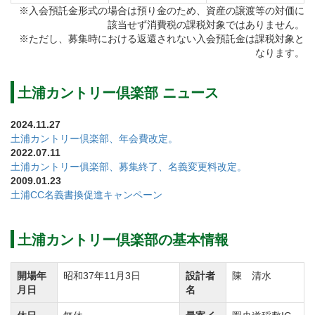
はキャディ付の選択制でカート使用または歩きでのラ
※入会預託金形式の場合は預り金のため、資産の譲渡等の対価に
該当せず消費税の課税対象ではありません。
ウンドとなります。
※ただし、募集時における返還されない入会預託金は課税対象と
また、スループレーも実施しておりますので、ご希望
なります。
の際はコースへ直接お問い合わせください。
グリーンは平成18年よりベント2グリーンに変更となり
土浦カントリー倶楽部 ニュース
ました。
2024.11.27
土浦カントリー倶楽部、年会費改定。
2022.07.11
【東コース】
土浦カントリー俱楽部、募集終了、名義変更料改定。
全長3,415ヤードのコースは全体的にフラットでフェア
2009.01.23
土浦CC名義書換促進キャンペーン
ウエイの幅も広く距離もあって戦略性抜群です。
要所に配置されたバンカーや立ち木が巧みに配置され
ていて攻めごたえがあります。
土浦カントリー倶楽部の基本情報
ドッグレッグや傾斜のあるグリーンなど地形を生かし
開場年
昭和37年11月3日
設計者
陳 清水
た設計、コースバリエーションに富んだ9ホールです。
月日
名