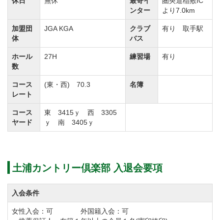
休日
無休
最寄イ
圏央道稲敷IC
【西コース】
ンター
より7.0km
全長3,305ヤードと距離は短めですが谷越えやドッグレ
加盟団
JGA KGA
クラブ
有り 取手駅
ッグのホールなど多彩なレイアウトをもつ9ホールで
体
バス
す。
ホール
27H
練習場
有り
西コースの2番ホールは2本の松がフェアウェイ上に配
数
置されており、この攻略がスコアメイクのカギを握っ
コース
(東・西) 70.3
名簿
ています。
レート
最終9番ホールでは思いっきりクラブを振りぬくことが
コース
東 3415ｙ 西 3305
ヤード
ｙ 南 3405ｙ
できるため、豪快なドライバーショットをお楽しみい
ただけます。
土浦カントリー倶楽部 入退会要項
【南コース】
全長3,405ヤードのコースを囲む樹木と広々としたフェ
入会条件
アウェイ、バンカーや池がバランスよく配置してある
ため美しい景観を楽しむことができます。
女性入会：可 外国籍入会：可