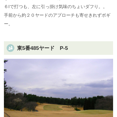
６Iで打つも、左に引っ掛け気味のちょいダフり。。
手前から約２０ヤードのアプローチも寄せきれずボギ
ー。
東5番485ヤード P-5