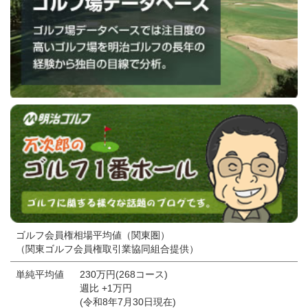
ゴルフ会員権相場平均値（関東圏）
（関東ゴルフ会員権取引業協同組合提供）
単純平均値
230万円(268コース)
週比 +1万円
(令和8年7月30日現在)