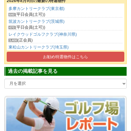
2026年8月9日の最新の特選物件
多摩カントリークラブ(東京都)
(平日会員(土可))
640
筑波カントリークラブ(茨城県)
(平日会員(土可))
470
レイクウッドゴルフクラブ(神奈川県)
(正会員)
3,400
東松山カントリークラブ(埼玉県)
(正会員)
250
お勧め特選物件はこちら
都留カントリー倶楽部(山梨県)
(正会員)
55
過去の掲載記事を見る