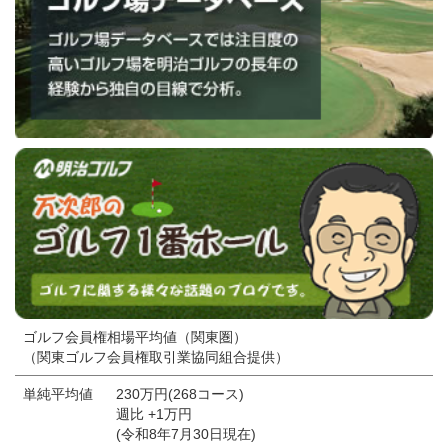
ゴルフ会員権相場平均値（関東圏）
（関東ゴルフ会員権取引業協同組合提供）
単純平均値
230万円(268コース)
週比 +1万円
(令和8年7月30日現在)