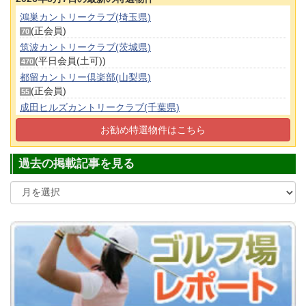
鴻巣カントリークラブ(埼玉県)
(正会員)
70
筑波カントリークラブ(茨城県)
(平日会員(土可))
470
都留カントリー倶楽部(山梨県)
(正会員)
55
成田ヒルズカントリークラブ(千葉県)
(正会員)
100
お勧め特選物件はこちら
多摩カントリークラブ(東京都)
(平日会員(土可))
640
過去の掲載記事を見る