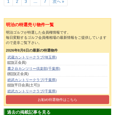
1
2
3
…
7
次へ »
明治の特選売り物件一覧
明治ゴルフが特選した会員権情報です。
毎日変動するゴルフ会員権相場の最新情報をご提供しています
ので是非ご覧下さい。
2026年8月6日の最新の特選物件
武蔵カントリークラブ(埼玉県)
(正会員)
780
鷹之台カンツリー倶楽部(千葉県)
(正会員)
1,950
総武カントリークラブ(千葉県)
(平日会員(土可))
210
総武カントリークラブ(千葉県)
(正会員)
230
お勧め特選物件はこちら
茨城ゴルフ倶楽部(茨城県)
(正会員)
1,100
過去の掲載記事を見る