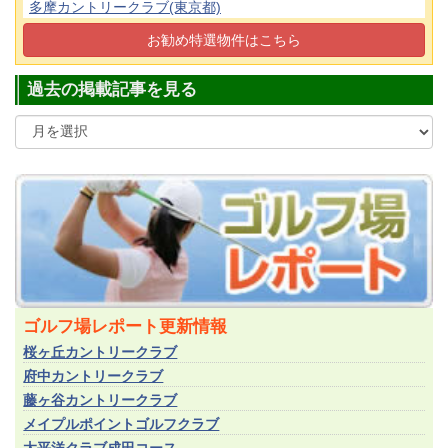
多摩カントリークラブ(東京都)
(平日会員(土可))
640
お勧め特選物件はこちら
狭山ゴルフ・クラブ(埼玉県)
(平日会員(土可))
100
過去の掲載記事を見る
ゴルフ場レポート更新情報
桜ヶ丘カントリークラブ
府中カントリークラブ
藤ヶ谷カントリークラブ
メイプルポイントゴルフクラブ