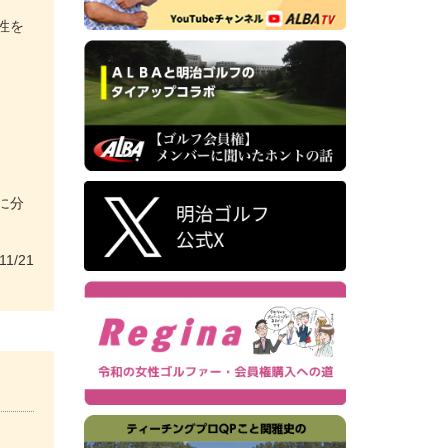
性を
に分
11/21