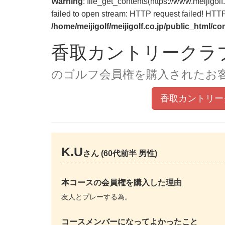
Warning
: file_get_contents(https://www.meijig
failed to open stream: HTTP request failed! HT
/home/meijigolf/meijigolf.co.jp/public_html/c
香取カントリークラ
のゴルフ会員権を購入されたお
香取カントリー
K.U
さん (60代前半 男性)
本コースの会員権を購入した理由
友人とプレーする為。
コースメンバーになってよかったこと