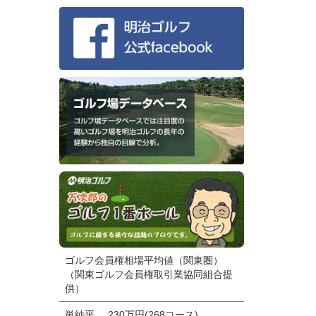
ゴルフ会員権相場平均値（関東圏）
（関東ゴルフ会員権取引業協同組合提
供）
単純平
230万円(268コース)