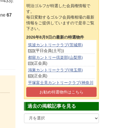
e=433):
明治ゴルフが特選した会員権情報で
す。
ine
67
毎日変動するゴルフ会員権相場の最新
情報をご提供していますので是非ご覧
下さい。
2026年8月9日の最新の特選物件
筑波カントリークラブ(茨城県)
(平日会員(土可))
470
都留カントリー倶楽部(山梨県)
(正会員)
55
鴻巣カントリークラブ(埼玉県)
(正会員)
70
平塚富士見カントリークラブ(神奈川
県)
お勧め特選物件はこちら
(平日会員(土可))
500
津久井湖ゴルフ倶楽部(神奈川県)
過去の掲載記事を見る
(正会員)
80