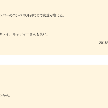
ンバーのコンペや月例などで友達が増えた。
もキレイ。キャディーさんも良い。
2018/
たから。