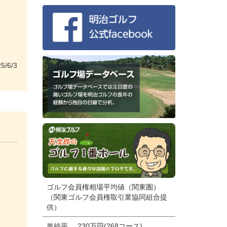
5/6/3
ゴルフ会員権相場平均値（関東圏）
（関東ゴルフ会員権取引業協同組合提
供）
単純平
230万円(268コース)