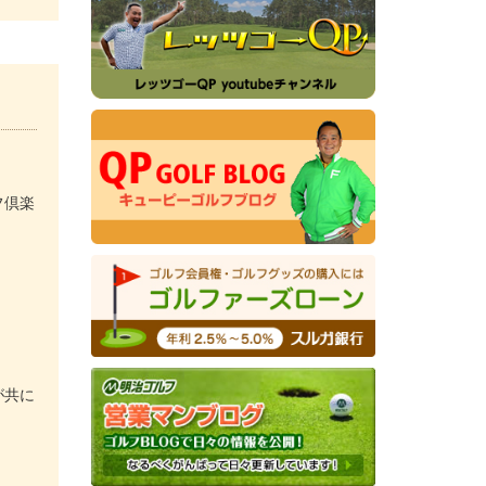
フ倶楽
が共に