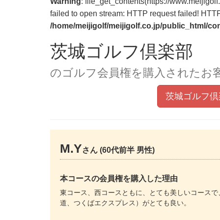
Warning
: file_get_contents(https://www.meijig
failed to open stream: HTTP request failed! HT
/home/meijigolf/meijigolf.co.jp/public_html/c
茨城ゴルフ倶楽部
のゴルフ会員権を購入されたお
茨城ゴルフ倶
M.Y
さん (60代前半 男性)
本コースの会員権を購入した理由
東コース、西コースともに、とても美しいコースで
道、つくばエクスプレス）がとても良い。