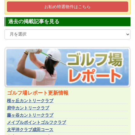
(正会員)
20
お勧め特選物件はこちら
筑波カントリークラブ(茨城県)
(平日会員(土可))
470
過去の掲載記事を見る
ゴルフ場レポート更新情報
桜ヶ丘カントリークラブ
府中カントリークラブ
藤ヶ谷カントリークラブ
メイプルポイントゴルフクラブ
太平洋クラブ成田コース