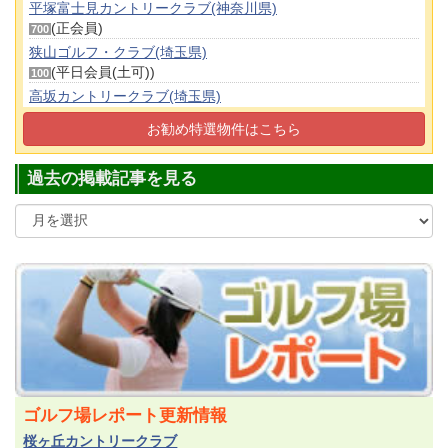
平塚富士見カントリークラブ(神奈川県)
(正会員)
700
狭山ゴルフ・クラブ(埼玉県)
(平日会員(土可))
100
高坂カントリークラブ(埼玉県)
(正会員)
160
お勧め特選物件はこちら
東松山カントリークラブ(埼玉県)
(正会員)
250
過去の掲載記事を見る
ゴルフ場レポート更新情報
桜ヶ丘カントリークラブ