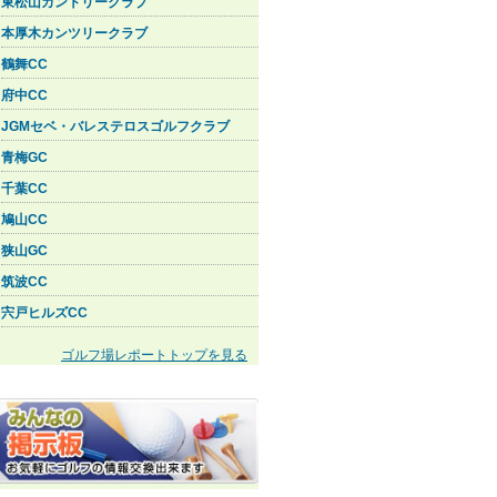
東松山カントリークラブ
本厚木カンツリークラブ
鶴舞CC
府中CC
JGMセベ・バレステロスゴルフクラブ
青梅GC
千葉CC
鳩山CC
狭山GC
筑波CC
宍戸ヒルズCC
ゴルフ場レポートトップを見る