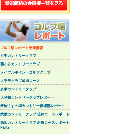
golf_report.php
on line
30
Warning
: Invalid argument supplied for
foreach() in
/home/meijigolf/meijigolf.co.jp/public_html/hirablg/wp-
content/themes/hirablog/sidebar-
golf_report.php
on line
32
ゴルフ場レポート更新情報
府中カントリークラブ
藤ヶ谷カントリークラブ
メイプルポイントゴルフクラブ
太平洋クラブ成田コース
多摩カントリークラブ
大利根カントリークラブレポート
飯能くすの樹カントリー倶楽部レポート
武蔵カントリークラブ 笹井コースレポート
高坂カントリークラブ 岩殿コースレポート
Part2