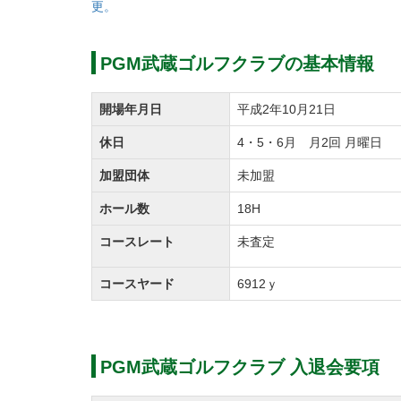
更。
令和2年12月1日付にてパシフィックゴルフ
PGM武蔵ゴルフクラブの基本情報
パシフィックゴルフマネージメント株式会社
ゴルフ場名称変更（令和3年4月1日付）
開場年月日
平成2年10月21日
【変更前】武蔵ゴルフクラブ
休日
4・5・6月 月2回 月曜日
【変更後】PGM武蔵ゴルフクラブ
加盟団体
未加盟
会員権の名義書換について
令和2年12月15日より会員権の名義書換を一
ホール数
18H
コースレート
未査定
正会員の補充募集を下記のとおり実施します
コースヤード
6912ｙ
①会員種別及び口数
正会員（個人・法人/1名記名式） 70口
②募集金額
PGM武蔵ゴルフクラブ 入退会要項
通常入会 2,530,000円（税込）
会員の紹介による入会 1,980,000円（税込）