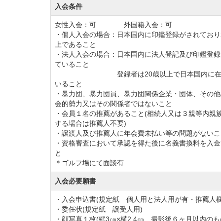
入会条件
PGMグループゴルフ場会員 1,980,000円（
女性入会：可 外国籍入会：可
2口以上同時入会 2,200,000円（税込）
・個人入会の場合：日本国内に印鑑登録がされており
※募集金額は全て入会金となる。（預託金は
上であること
・法人入会の場合：日本国内に法人登記及び印鑑登録
③募集期間
ていること
令和3年10月1日より（募集口数に達し次第締
登録者は20歳以上で日本国内に在
いること
※会員権の名義書換は引き続き停止とする。
・暴力団、暴力団員、暴力団関係企業・団体、その他
④年会費
会的勢力又はその関係者ではないこと
・会員１名の推薦があること(相続人又は３親等内親
110,000円（税込）
する場合は推薦人不要)
※入会初年度は月割納入とする。
・譲渡人及び推薦人に年会費未払い等の問題がないこ
・資格審査において承認を得た後に名義書換料を入金
年会費対象期間を下記のとおり変更します。
と
①年会費の対象期間
＊ゴルフ場にて面談有
【変更前】4月～3月 → 【変更後】1月～1
入会必要願書
②年会費
・入会申込書(規定紙 個人用と法人用が有・推薦人欄
【令和3年度分】令和3年4月1日から令和4年3
・委任状(規定紙 譲受人用)
・顔写真１枚(縦3㎝×横2.4㎝ 撮影後６ヶ月以内の
正会員 110,000円（税込）