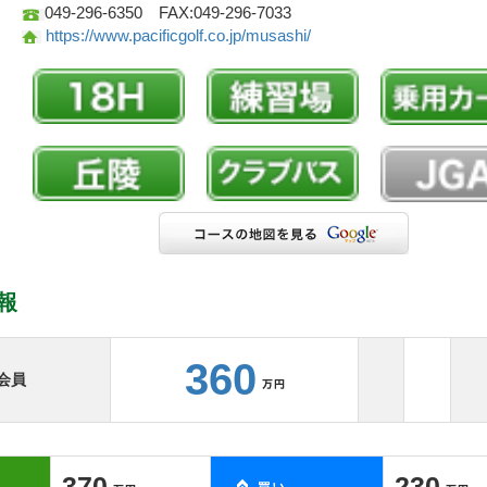
049-296-6350 FAX:049-296-7033
https://www.pacificgolf.co.jp/musashi/
報
360
会員
370
230