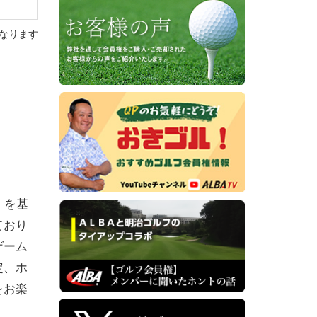
なります
』を基
ており
ゲーム
定、ホ
をお楽