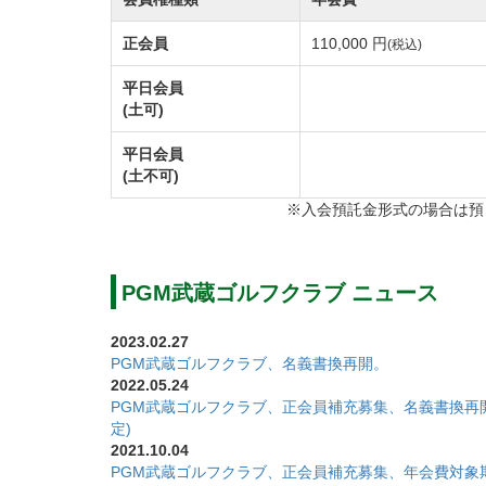
正会員
110,000 円
(税込)
2019年3月1日よりオリックス・ゴルフ・
業譲渡され、ゴルフ場名が『武蔵ゴルフクラブ
平日会員
(土可)
更、及び本社が移転いたします。
【新社名】ネクスト・ゴルフ・マネジメント
平日会員
(土不可)
代表取締役 ＣＥＯ 田代祐子
※入会預託金形式の場合は預
代表取締役社長 ＣＯＯ 望月智洋
【ブランド名】ＮＥＸＴ ＧＯＬＦ ＭＡＮ
【運営施設数】ゴルフ場39ヶ所・ゴルフ練習
PGM武蔵ゴルフクラブ ニュース
【新本社所在地】
2023.02.27
〒140-0002
PGM武蔵ゴルフクラブ、名義書換再開。
東京都品川区東品川4-12-4
2022.05.24
PGM武蔵ゴルフクラブ、正会員補充募集、名義書換再
品川シーサイドパークタワー9階
定)
2021.10.04
PGM武蔵ゴルフクラブ、正会員補充募集、年会費対象