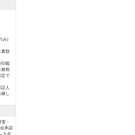
のみ)
は書類
の印鑑
は被相
確定で
保証人
承継し
審査・
入会承認
→入金