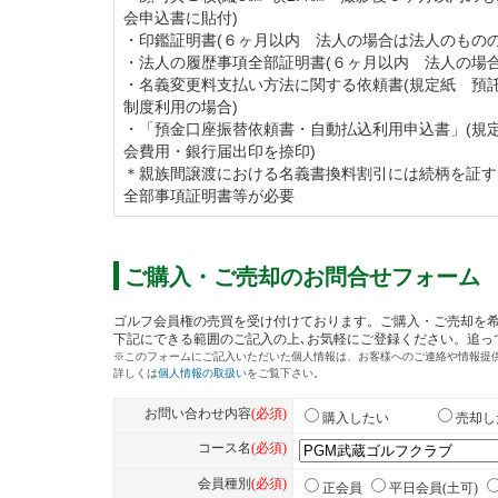
会申込書に貼付)
【令和4年度分】令和4年4月1日から同年12月
・印鑑証明書(６ヶ月以内 法人の場合は法人のものの
・法人の履歴事項全部証明書(６ヶ月以内 法人の場合
正会員 82,500円（税込） ※令和4年度は
・名義変更料支払い方法に関する依頼書(規定紙 預
【令和5年度分以降】1月1日から同年12月31
制度利用の場合)
・「預金口座振替依頼書・自動払込利用申込書」(規
正会員 110,000円（税込） ※対象期間を
会費用・銀行届出印を捺印)
＊親族間譲渡における名義書換料割引には続柄を証す
全部事項証明書等が必要
正会員補充募集を下記のとおり実施します。
■募集会員及び口数 正会員（個人・法人／1
■募集期間 令和4年6月1日より（募集口数
ご購入・ご売却のお問合せフォーム
■募集金額
【通常入会】2,860,000円（税込）
【2口以上で同時入会する場合】2,530,000
【会員の紹介により入会する場合】2,310,00
【PGM直営ゴルフ場に所属している会員の場合】
※募集金額は全て入会金