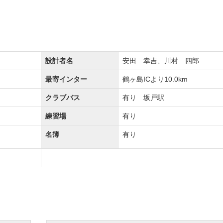
マネージメント株式会社へ株式譲渡しました。
による運営を開始しました。
設計者名
安田 幸吉、川村 四郎
最寄インター
鶴ヶ島ICより10.0km
クラブバス
有り 坂戸駅
時停止します。
練習場
有り
名簿
有り
。