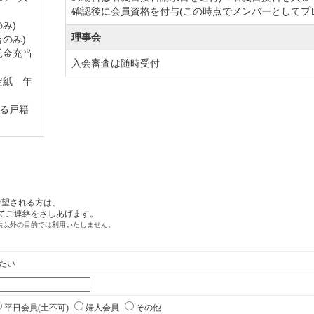
確認後に会員資格を付与(この時点でメンバーとしてプ
31日まで
み)
理事会
のみ)
9ヶ月分を請求。
託金充当
日まで
入会審査は随時受付
定紙 年
「1月～12月」に変更。
る戸籍
名記名式）50口
に達し次第締切とする）
円（税込）
0円（税込）
2,310,000円（税込）