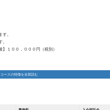
ます。
す。
後】１００，０００円（税別）
ことに伴い、新規募集料金、名義書換料等諸料金、年会費に関
コースの特徴を全部読む
します。
・マネジメント株式会社（以下ＯＧＭ）は、ＭＢＫパートナーズ
ートナーズに事業譲渡後ＭＢＫパートナーズの株式を5％取
書換料
入会預託金