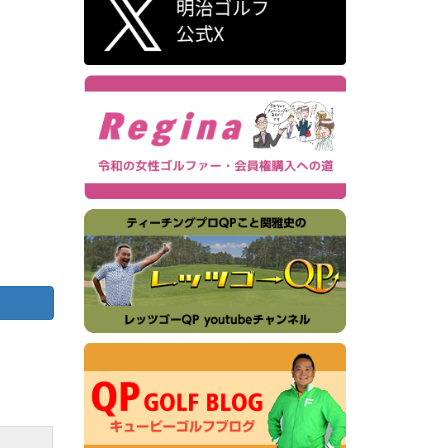
する10
へ事業
得する