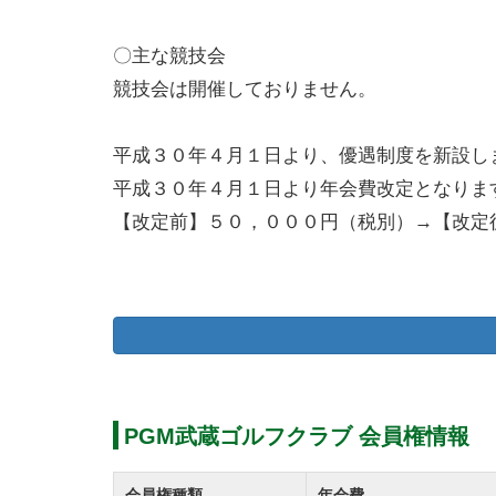
〇主な競技会
競技会は開催しておりません。
平成３０年４月１日より、優遇制度を新設し
平成３０年４月１日より年会費改定となりま
【改定前】５０，０００円（税別）→【改定
2019年10月1日から消費税率が改定される
月1日以降の各種料金に新税率(10％)を適用
2018年11月14日、オリックス・ゴルフ
PGM武蔵ゴルフクラブ 会員権情報
譲渡する契約を締結し、ＯＧＭは、ＭＢＫパ
ことで合意しました。
会員権種類
年会費