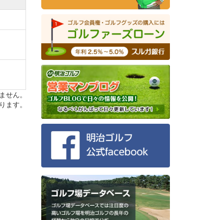
』へ事
社名変
ません。
ります。