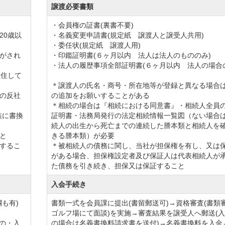
譲渡必要書類
税込）
・会員権の証書(裏書不要)
20歳以
・名義変更申請書(規定紙 譲渡人と譲受人共用)
なし/入会金は返還しない）
・委任状(規定紙 譲渡人用)
がされ
・印鑑証明書(６ヶ月以内 法人は法人のもののみ)
・法人の履歴事項全部証明書(６ヶ月以内 法人の場合
切）
住して
＊譲渡人の氏名・商号・所在地等が登録と異なる場合
の反社
の追加をお願いすることがある
＊相続の場合は『相続における同意書』・相続人全員
族に書換
証明書・法務局発行の法定相続情報一覧図（ない場合
続人の出生から死亡までの連続した謄本類と相続人を
と
きる謄本類）が必要
するこ
＊被相続人の債務に関し、当社が担保権を有し、又は
がある場合、担保権設定者及び保証人は代表相続人が
た債務を引き続き、担保又は保証すること
2月
入会手続き
も有)
書類一式を会員課に提出(書留郵送可)→資格審査(書類
月31日まで
ゴルフ場にて面談)を実施→審査結果を譲受人へ郵送(
もの・入
の場合は名義書換料請求書を送付)→名義書換料を入金