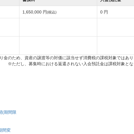
1,650,000 円
0 円
(税込)
マネジメント株式会社から『日本ゴルフマネジメント株式会社
』に変更になりました。 2019年5月7日より、経営会社の
株式会社
り金のため、資産の譲渡等の対価に該当せず消費税の課税対象ではあり
※ただし、募集時における返還されない入会預託金は課税対象とな
ＡＧＥＭＥＮＴ
場2ヶ所
開(期間限
期間変