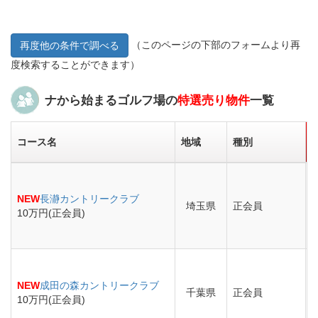
（このページの下部のフォームより再
再度他の条件で調べる
度検索することができます）
ナから始まるゴルフ場の
特選売り物件
一覧
コース名
地域
種別
NEW
長瀞カントリークラブ
埼玉県
正会員
10万円(正会員)
NEW
成田の森カントリークラブ
千葉県
正会員
10万円(正会員)