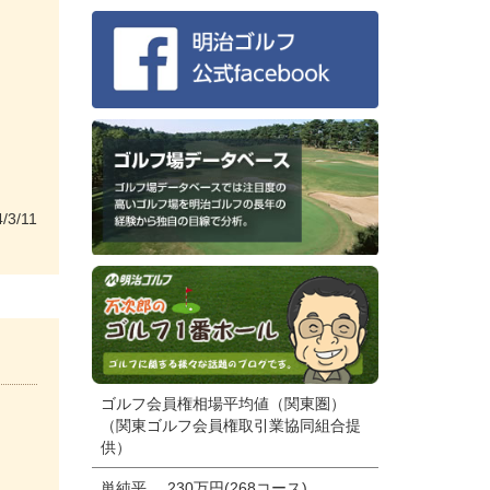
/3/11
ゴルフ会員権相場平均値（関東圏）
（関東ゴルフ会員権取引業協同組合提
供）
単純平
230万円(268コース)