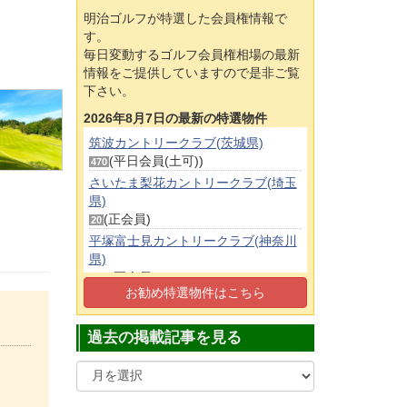
明治ゴルフが特選した会員権情報で
す。
毎日変動するゴルフ会員権相場の最新
情報をご提供していますので是非ご覧
下さい。
2026年8月7日の最新の特選物件
筑波カントリークラブ(茨城県)
(平日会員(土可))
470
さいたま梨花カントリークラブ(埼玉
県)
(正会員)
20
平塚富士見カントリークラブ(神奈川
県)
(正会員)
700
お勧め特選物件はこちら
東松山カントリークラブ(埼玉県)
(正会員)
250
過去の掲載記事を見る
狭山ゴルフ・クラブ(埼玉県)
(平日会員(土可))
100