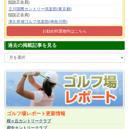
(正会員)
470
立川国際カントリー倶楽部(東京都)
(正会員)
270
津久井湖ゴルフ倶楽部(神奈川県)
(正会員)
80
お勧め特選物件はこちら
東京五日市カントリー倶楽部(東京都)
(正会員)
50
過去の掲載記事を見る
ゴルフ場レポート更新情報
桜ヶ丘カントリークラブ
府中カントリークラブ