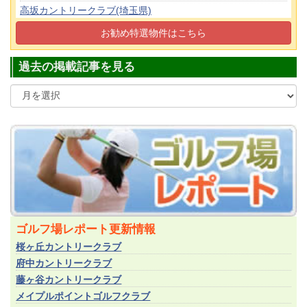
高坂カントリークラブ(埼玉県)
(正会員)
160
お勧め特選物件はこちら
都留カントリー倶楽部(山梨県)
(正会員)
55
過去の掲載記事を見る
ゴルフ場レポート更新情報
桜ヶ丘カントリークラブ
府中カントリークラブ
藤ヶ谷カントリークラブ
メイプルポイントゴルフクラブ