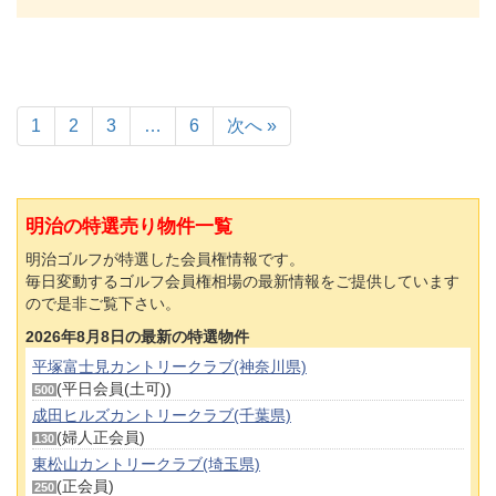
1
2
3
…
6
次へ »
明治の特選売り物件一覧
明治ゴルフが特選した会員権情報です。
毎日変動するゴルフ会員権相場の最新情報をご提供しています
ので是非ご覧下さい。
2026年8月8日の最新の特選物件
平塚富士見カントリークラブ(神奈川県)
(平日会員(土可))
500
成田ヒルズカントリークラブ(千葉県)
(婦人正会員)
130
東松山カントリークラブ(埼玉県)
(正会員)
250