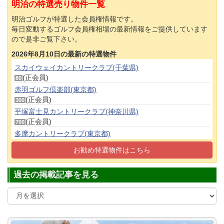
明治の特選売り物件一覧
明治ゴルフが特選した会員権情報です。
毎日変動するゴルフ会員権相場の最新情報をご提供しています
ので是非ご覧下さい。
2026年8月10日の最新の特選物件
スカイウェイカントリークラブ(千葉県)
(正会員)
80
赤羽ゴルフ倶楽部(東京都)
(正会員)
300
平塚富士見カントリークラブ(神奈川県)
(正会員)
700
多摩カントリークラブ(東京都)
(平日会員(土可))
640
お勧め特選物件はこちら
都留カントリー倶楽部(山梨県)
(正会員)
55
過去の掲載記事を見る