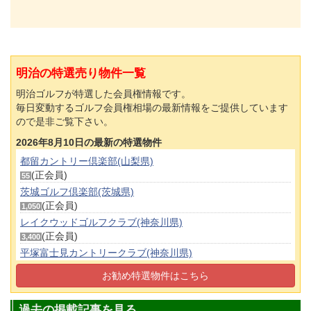
明治の特選売り物件一覧
明治ゴルフが特選した会員権情報です。
毎日変動するゴルフ会員権相場の最新情報をご提供しています
ので是非ご覧下さい。
2026年8月10日の最新の特選物件
都留カントリー倶楽部(山梨県)
(正会員)
55
茨城ゴルフ倶楽部(茨城県)
(正会員)
1,050
レイクウッドゴルフクラブ(神奈川県)
(正会員)
3,400
平塚富士見カントリークラブ(神奈川県)
(平日会員(土可))
500
お勧め特選物件はこちら
多摩カントリークラブ(東京都)
(平日会員(土可))
640
過去の掲載記事を見る