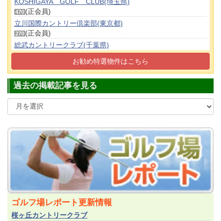
KOSHIGAYA GOLF CLUB(埼玉県)
(正会員)
470
立川国際カントリー倶楽部(東京都)
(正会員)
270
総武カントリークラブ(千葉県)
(正会員)
230
お勧め特選物件はこちら
東京五日市カントリー倶楽部(東京都)
(平日会員(土不可))
25
過去の掲載記事を見る
ゴルフ場レポート更新情報
桜ヶ丘カントリークラブ