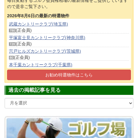
毎日変動するゴルフ会員権相場の最新情報をご提供しています
ので是非ご覧下さい。
2026年8月6日の最新の特選物件
武蔵カントリークラブ(埼玉県)
(正会員)
780
平塚富士見カントリークラブ(神奈川県)
(正会員)
720
宍戸ヒルズカントリークラブ(茨城県)
(正会員)
80
本千葉カントリークラブ(千葉県)
(正会員)
70
お勧め特選物件はこちら
茨城ゴルフ倶楽部(茨城県)
(正会員)
1,100
過去の掲載記事を見る