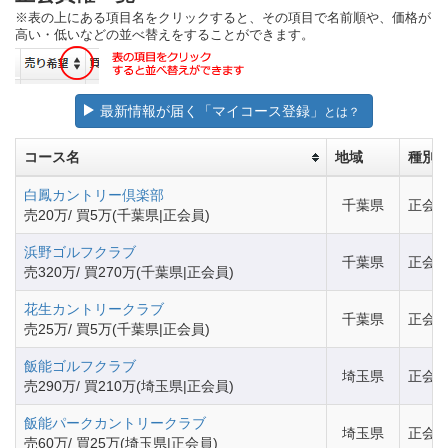
※表の上にある項目名をクリックすると、その項目で名前順や、価格が
高い・低いなどの並べ替えをすることができます。
最新情報が届く「マイコース登録」
とは？
コース名
地域
種別
白鳳カントリー倶楽部
千葉県
正会
売20万/ 買5万(千葉県|正会員)
浜野ゴルフクラブ
千葉県
正会
売320万/ 買270万(千葉県|正会員)
花生カントリークラブ
千葉県
正会
売25万/ 買5万(千葉県|正会員)
飯能ゴルフクラブ
埼玉県
正会
売290万/ 買210万(埼玉県|正会員)
飯能パークカントリークラブ
埼玉県
正会
売60万/ 買25万(埼玉県|正会員)