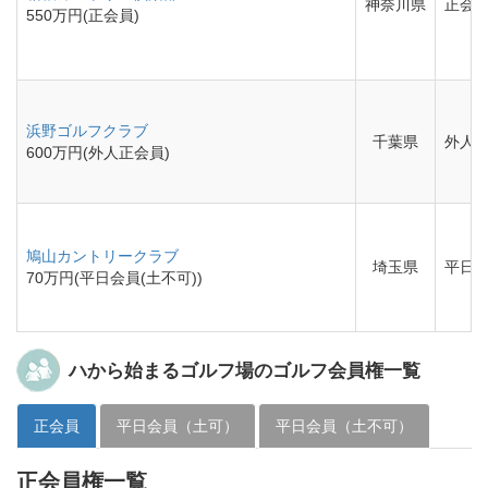
神奈川県
正会
550万円(正会員)
浜野ゴルフクラブ
千葉県
外人
600万円(外人正会員)
鳩山カントリークラブ
埼玉県
平日会
70万円(平日会員(土不可))
ハから始まるゴルフ場のゴルフ会員権一覧
正会員
平日会員（土可）
平日会員（土不可）
正会員権一覧