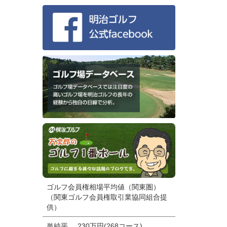
ゴルフ会員権相場平均値（関東圏）
（関東ゴルフ会員権取引業協同組合提
供）
単純平
230万円(268コース)