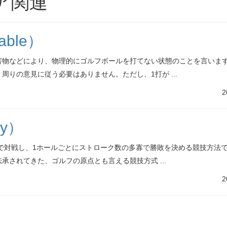
ア関連
ble）
物などにより、物理的にゴルフボールを打てない状態のことを言います
りの意見に従う必要はありません。ただし、1打が ...
2
ay）
1で対戦し、1ホールごとにストローク数の多寡で勝敗を決める競技方法で
されてきた、ゴルフの原点とも言える競技方式 ...
2
）