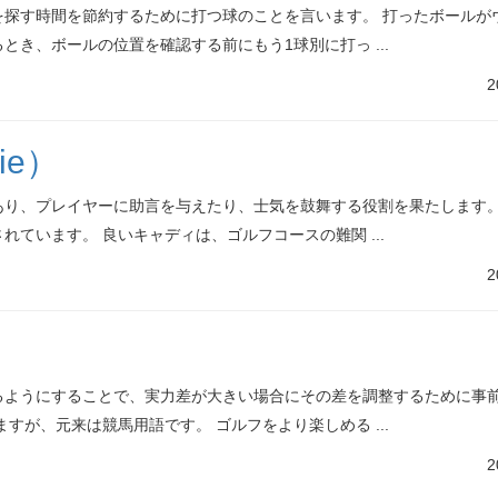
探す時間を節約するために打つ球のことを言います。 打ったボールが
き、ボールの位置を確認する前にもう1球別に打っ ...
2
ie）
り、プレイヤーに助言を与えたり、士気を鼓舞する役割を果たします。
ています。 良いキャディは、ゴルフコースの難関 ...
2
るようにすることで、実力差が大きい場合にその差を調整するために事
すが、元来は競馬用語です。 ゴルフをより楽しめる ...
2