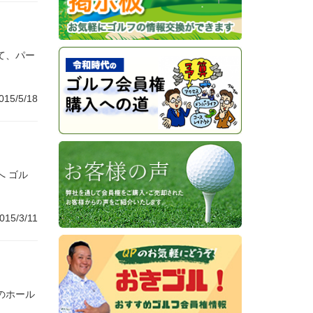
て、パー
015/5/18
 ゴル
015/3/11
のホール