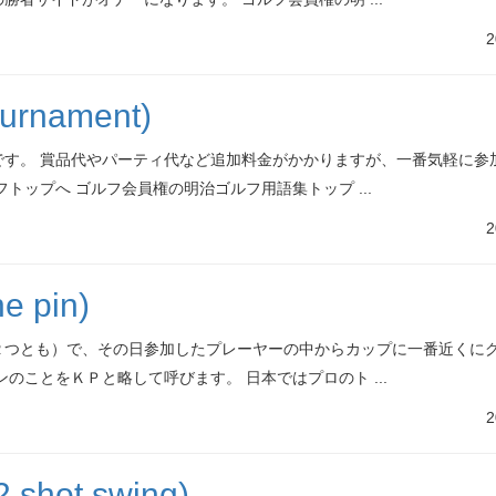
2
nament)
す。 賞品代やパーティ代など追加料金がかかりますが、一番気軽に参
トップへ ゴルフ会員権の明治ゴルフ用語集トップ ...
2
 pin)
２つとも）で、その日参加したプレーヤーの中からカップに一番近くに
のことをＫＰと略して呼びます。 日本ではプロのト ...
2
t swing)