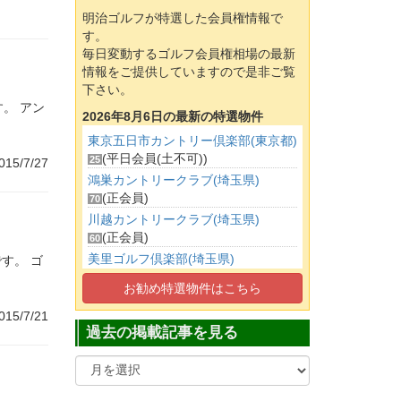
明治ゴルフが特選した会員権情報で
す。
毎日変動するゴルフ会員権相場の最新
情報をご提供していますので是非ご覧
下さい。
。 アン
2026年8月6日の最新の特選物件
東京五日市カントリー倶楽部(東京都)
(平日会員(土不可))
25
015/7/27
鴻巣カントリークラブ(埼玉県)
(正会員)
70
川越カントリークラブ(埼玉県)
(正会員)
60
美里ゴルフ倶楽部(埼玉県)
す。 ゴ
(特別平日会員)
45
お勧め特選物件はこちら
立川国際カントリー倶楽部(東京都)
(正会員)
015/7/21
270
過去の掲載記事を見る