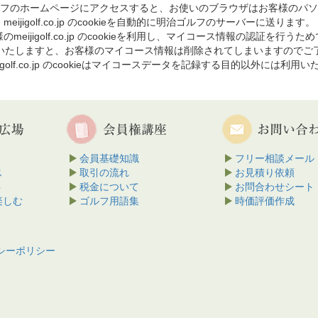
フのホームページにアクセスすると、お使いのブラウザはお客様のパソ
meijigolf.co.jp のcookieを自動的に明治ゴルフのサーバーに送ります。
のmeijigolf.co.jp のcookieを利用し、マイコース情報の認証を行うた
を削除いたしますと、お客様のマイコース情報は削除されてしまいますのでご
jigolf.co.jp のcookieはマイコースデータを記録する目的以外には利用
会員基礎知識
フリー相談メール
ス
取引の流れ
お見積り依頼
ト
税金について
お問合わせシート
楽しむ
ゴルフ用語集
時価評価作成
シーポリシー