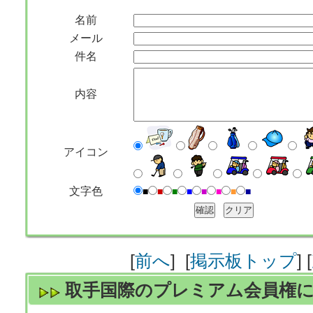
名前
メール
件名
内容
アイコン
文字色
■
■
■
■
■
■
■
■
[
前へ
] [
掲示板トップ
] [
取手国際のプレミアム会員権