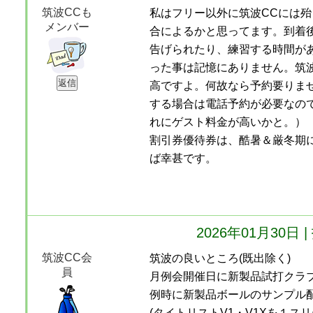
筑波CCも
私はフリー以外に筑波CCには
メンバー
合によるかと思ってます。到着
告げられたり、練習する時間が
った事は記憶にありません。筑
高ですよ。何故なら予約要りま
する場合は電話予約が必要なの
れにゲスト料金が高いかと。）
割引券優待券は、酷暑＆厳冬期
ば幸甚です。
2026年01月30日
筑波CC会
筑波の良いところ(既出除く)
員
月例会開催日に新製品試打クラ
例時に新製品ボールのサンプル
(タイトリストV1・V1Xを１ス