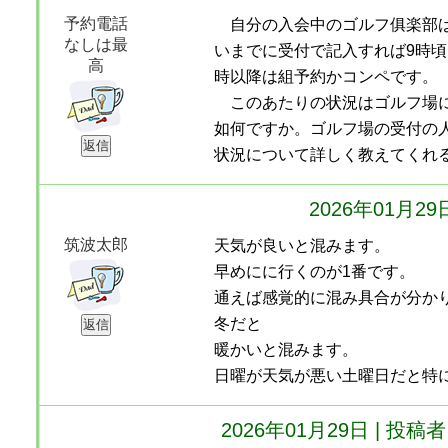
予約電話
自分の入会中のゴルフ俱楽部は
なしは最
いまでに受付で記入すれば9時頃
高
時以降は組予約かコンペです。
このあたりの状況はゴルフ場に
如何ですか。ゴルフ場の受付の
状況について詳しく教えてくれ
2026年01月2
筑波太郎
天気が良いと混みます。
早めにに行くのが1番です。
通えば感覚的に混み具合が分か
冬だと
暖かいと混みます。
日曜が天気が悪い土曜日だと特
2026年01月29日 | 投稿