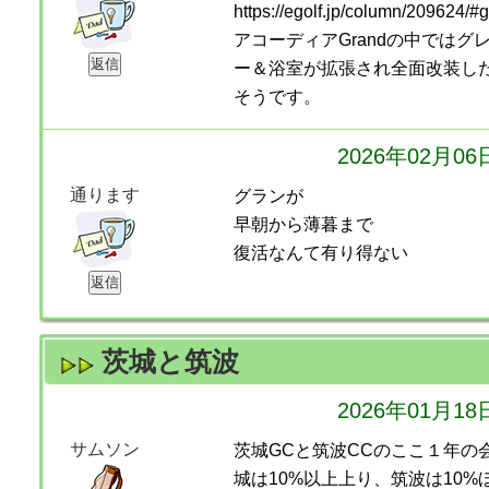
https://egolf.jp/column/209624/#
アコーディアGrandの中では
ー＆浴室が拡張され全面改装し
そうです。
2026年02月0
通ります
グランが
早朝から薄暮まで
復活なんて有り得ない
茨城と筑波
2026年01月1
サムソン
茨城GCと筑波CCのここ１年の
城は10%以上上り、筑波は10