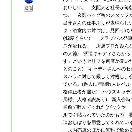
おいしい。 支配人と社長が毎
つ。 玄関バッグ番のスタッフ
呂守さんの仕事ぶりが素晴らしい
ク・浴室内の片づけ、見回り)ち
(42度くらい) クラブバス発
スが流れる。 所属プロがみんな
の人徳) 派遣キャディさんから
す」というセリフを何度か聞いた
とのこと) キャディさんへのセ
スハラに対して厳しく対処し、
ている。(過去に年間数人レベル
格停止者が居た) ハウスキャデ
局様、人格者説あり) 新入会時
名前で呼んでくれた(バックヤー
ルでも貼られていたのかも?) 
凍おしぼりを用意してくれている
ース内売店のほかに無料で飲め