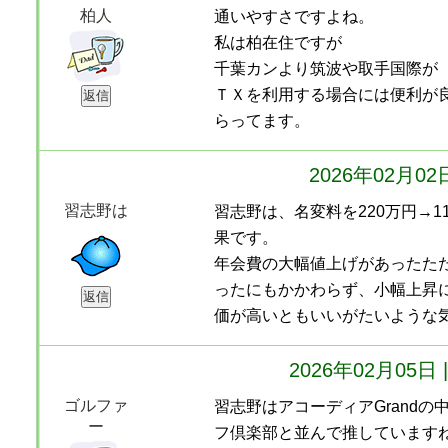
柏人
通いやすさですよね。
私は柏在住ですが
千葉カンより筑波や取手国際が
ＴＸを利用する場合には便利が
らってます。
2026年02月0
習志野は
習志野は、名変料を220万円→1
果です。
年会費の大幅値上げがあったた
ったにもかかわらず、小幅上昇
価が高いともいいがたいような
2026年02月05
ゴルファ
習志野はアコーディアGrand
ー
フ倶楽部と並んで推しています