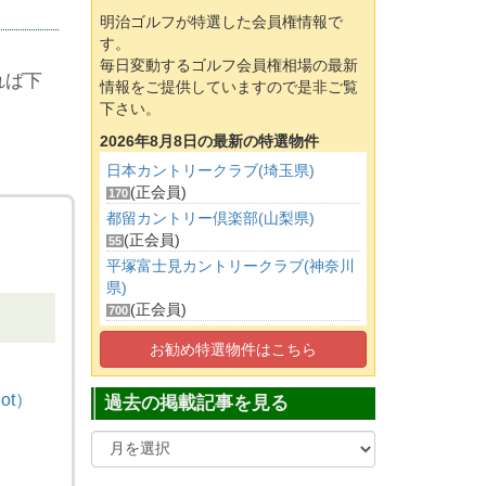
明治ゴルフが特選した会員権情報で
す。
毎日変動するゴルフ会員権相場の最新
れば下
情報をご提供していますので是非ご覧
下さい。
2026年8月8日の最新の特選物件
日本カントリークラブ(埼玉県)
(正会員)
170
都留カントリー倶楽部(山梨県)
(正会員)
55
平塚富士見カントリークラブ(神奈川
県)
(正会員)
700
成田ヒルズカントリークラブ(千葉県)
お勧め特選物件はこちら
(正会員)
100
鴻巣カントリークラブ(埼玉県)
ot）
過去の掲載記事を見る
(正会員)
70