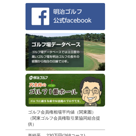
ゴルフ会員権相場平均値（関東圏）
（関東ゴルフ会員権取引業協同組合提
供）
単純平
230万円(268コース)