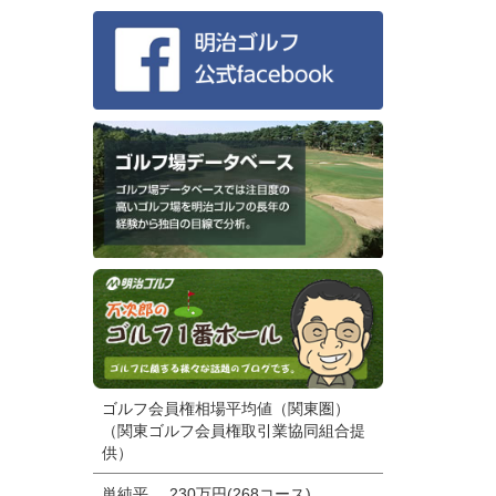
ゴルフ会員権相場平均値（関東圏）
（関東ゴルフ会員権取引業協同組合提
供）
単純平
230万円(268コース)