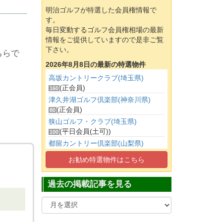
明治ゴルフが特選した会員権情報で
す。
毎日変動するゴルフ会員権相場の最新
情報をご提供していますので是非ご覧
下さい。
ちらで
2026年8月8日の最新の特選物件
高坂カントリークラブ(埼玉県)
(正会員)
160
津久井湖ゴルフ倶楽部(神奈川県)
(正会員)
80
狭山ゴルフ・クラブ(埼玉県)
(平日会員(土可))
100
都留カントリー倶楽部(山梨県)
(正会員)
55
お勧め特選物件はこちら
日本カントリークラブ(埼玉県)
(正会員)
170
過去の掲載記事を見る