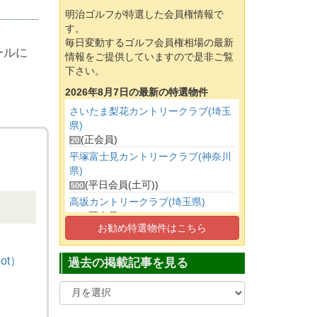
明治ゴルフが特選した会員権情報で
す。
毎日変動するゴルフ会員権相場の最新
ールに
情報をご提供していますので是非ご覧
下さい。
2026年8月7日の最新の特選物件
さいたま梨花カントリークラブ(埼玉
県)
(正会員)
20
平塚富士見カントリークラブ(神奈川
県)
(平日会員(土可))
500
高坂カントリークラブ(埼玉県)
(正会員)
160
お勧め特選物件はこちら
狭山ゴルフ・クラブ(埼玉県)
(平日会員(土可))
100
ot）
過去の掲載記事を見る
キングフィールズゴルフクラブ(千葉
県)
(正会員)
690