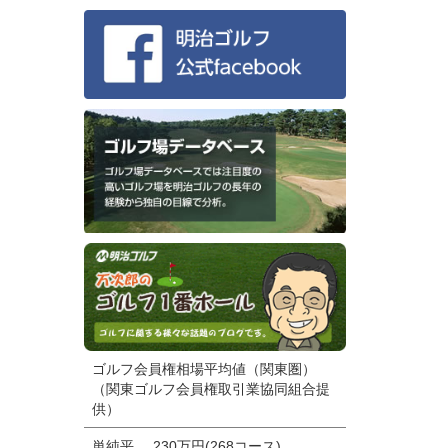
ゴルフ会員権相場平均値（関東圏）
（関東ゴルフ会員権取引業協同組合提
供）
単純平
230万円(268コース)