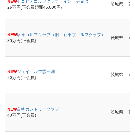
NEW
セゴビアゴルフクラブ・イン・チヨダ
茨城県
正会
25万円(正会員額面45,000円)
NEW
坂東ゴルフクラブ（旧 新東京ゴルフクラブ）
茨城県
正
30万円(正会員)
NEW
ジェイゴルフ霞ヶ浦
茨城県
正
30万円(正会員)
NEW
白帆カントリークラブ
茨城県
正
40万円(正会員)