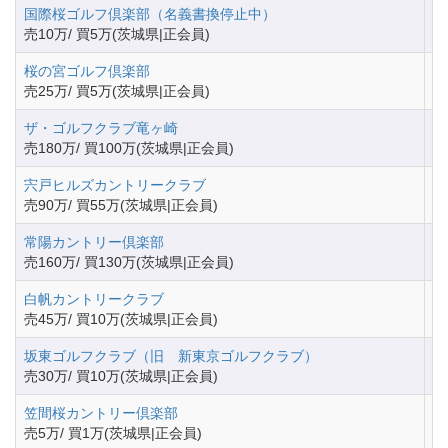
国際桜ゴルフ倶楽部（名義書換停止中）
茨
売10万/ 買5万(茨城県|正会員)
桜の宮ゴルフ倶楽部
茨
売25万/ 買5万(茨城県|正会員)
ザ・ゴルフクラブ竜ヶ崎
茨
売180万/ 買100万(茨城県|正会員)
宍戸ヒルズカントリークラブ
茨
売90万/ 買55万(茨城県|正会員)
常陽カントリー倶楽部
茨
売160万/ 買130万(茨城県|正会員)
白帆カントリークラブ
茨
売45万/ 買10万(茨城県|正会員)
坂東ゴルフクラブ（旧 新東京ゴルフクラブ）
茨
売30万/ 買10万(茨城県|正会員)
笠間桜カントリー倶楽部
茨
売5万/ 買1万(茨城県|正会員)