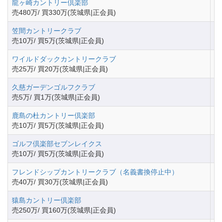
龍ヶ崎カントリー倶楽部
茨
売480万/ 買330万(茨城県|正会員)
笠間カントリークラブ
茨
売10万/ 買5万(茨城県|正会員)
ワイルドダックカントリークラブ
茨
売25万/ 買20万(茨城県|正会員)
久慈ガーデンゴルフクラブ
茨
売5万/ 買1万(茨城県|正会員)
鹿島の杜カントリー倶楽部
茨
売10万/ 買5万(茨城県|正会員)
ゴルフ倶楽部セブンレイクス
茨
売10万/ 買5万(茨城県|正会員)
フレンドシップカントリークラブ（名義書換停止中）
茨
売40万/ 買30万(茨城県|正会員)
猿島カントリー倶楽部
茨
売250万/ 買160万(茨城県|正会員)