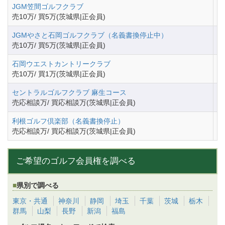
JGM笠間ゴルフクラブ
茨
売10万/ 買5万(茨城県|正会員)
JGMやさと石岡ゴルフクラブ（名義書換停止中）
茨
売10万/ 買5万(茨城県|正会員)
石岡ウエストカントリークラブ
茨
売10万/ 買1万(茨城県|正会員)
セントラルゴルフクラブ 麻生コース
茨
売応相談万/ 買応相談万(茨城県|正会員)
利根ゴルフ倶楽部（名義書換停止）
茨
売応相談万/ 買応相談万(茨城県|正会員)
ご希望のゴルフ会員権を調べる
県別で調べる
東京・共通
神奈川
静岡
埼玉
千葉
茨城
栃木
群馬
山梨
長野
新潟
福島