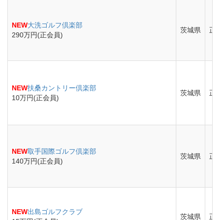
NEW
大洗ゴルフ倶楽部
茨城県
正
290万円(正会員)
NEW
扶桑カントリー倶楽部
茨城県
正
10万円(正会員)
NEW
取手国際ゴルフ倶楽部
茨城県
正
140万円(正会員)
NEW
出島ゴルフクラブ
茨城県
正