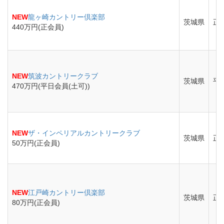
NEW
龍ヶ崎カントリー倶楽部
茨城県
正
440万円(正会員)
NEW
筑波カントリークラブ
茨城県
平
470万円(平日会員(土可))
NEW
ザ・インペリアルカントリークラブ
茨城県
正
50万円(正会員)
NEW
江戸崎カントリー倶楽部
茨城県
正
80万円(正会員)