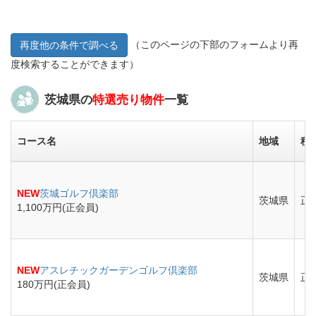
（このページの下部のフォームより再
再度他の条件で調べる
度検索することができます）
茨城県の
特選売り物件
一覧
コース名
地域
種
NEW
茨城ゴルフ倶楽部
茨城県
正
1,100万円(正会員)
NEW
アスレチックガーデンゴルフ倶楽部
茨城県
正
180万円(正会員)