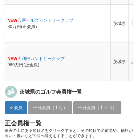
NEW
宍戸ヒルズカントリークラブ
茨城県
正
80万円(正会員)
NEW
大利根カントリークラブ
茨城県
正
980万円(正会員)
茨城県のゴルフ会員権一覧
正会員
平日会員（土可）
平日会員（土不可）
正会員権一覧
※表の上にある項目名をクリックすると、その項目で名前順や、価格が
高い・低いなどの並べ替えをすることができます。