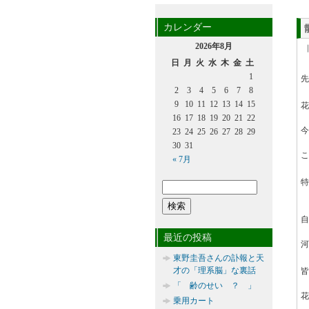
カレンダー
2026年8月
日
月
火
水
木
金
土
1
先
2
3
4
5
6
7
8
9
10
11
12
13
14
15
花
16
17
18
19
20
21
22
今
23
24
25
26
27
28
29
30
31
こ
« 7月
特
自
最近の投稿
河
東野圭吾さんの訃報と天
才の「理系脳」な裏話
皆
「 齢のせい ？ 」
花
乗用カート