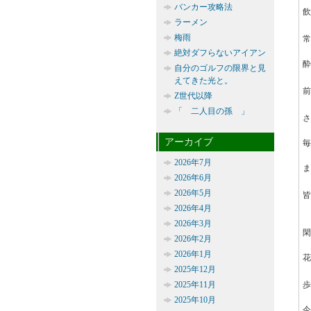
バンカー攻略法
飲
ラーメン
梅雨
常
絶対ダフらないアイアン
酔
自分のゴルフの限界と見
えてきた光と。
前
Z世代以降
「 二人目の孫 」
さ
アーカイブ
毎
2026年7月
ま
2026年6月
2026年5月
2026年4月
2026年3月
閑
2026年2月
2026年1月
花
2025年12月
2025年11月
歩
2025年10月
今