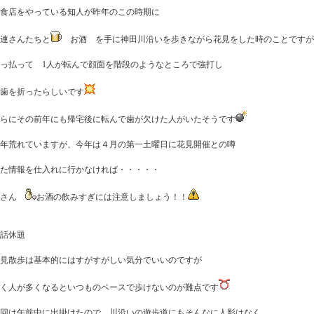
食店をやっている知人が昨年のこの時期に
連さんたちと
お酒 を手に神田川沿いを歩きながら花見をした時のことですが
っ払って 1人が転んで顔面を階段のようなところで強打し
歯を折ったらしいです
らにその前年にも帰宅後に転んで歯が欠けた人がいたそうです
年荒れていますが、今年は４月の第一土曜日に花見開催との噂
た情報を仕入れに行かなければ・・・・・
皆さん
お酒の飲みすぎには注意しましょう！！
話休題
見散歩は基本的にはすがすがしい気分でいいのですが
く人が多くなるといつものペースで歩けないのが難点です
回は午前中に出掛けたので、川沿いの遊歩道にもそんなに人影はなく