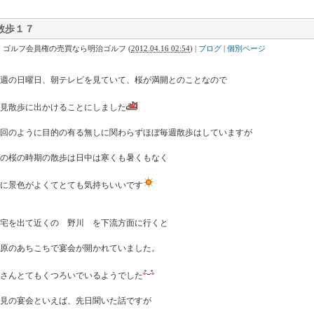
散歩１７
｜ゴルフ会員権の売買なら明治ゴルフ
(
2012.04.16 02:54
)
|
ブログ
|
個別ページ
週の日曜日、朝テレビを見ていて、桜が満開とのことなので
見散歩に出かけることにしました
回のように目的の有る無しに関わらずほぼ毎週散歩はしていますが
の桜の時期の散歩は日中は寒くも暑くもなく
に景色がよくてとても気持ちいいです
宅を出て近くの 野川 を下流方面に行くと
原のあちこちで宴会が開かれていました。
さんとてもくつろいでいるようでした
見の宴会といえば、先日聞いた話ですが