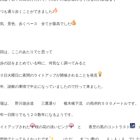
つも通り歩くことができました
気、景色、歩くペース 全てが最高でした
回は、ここのあたりでと思って
歩の話をまとめている時に、何気なく調べてみると
０日火曜日に夜間のライトアップが開催されることを発見
年、諸般の事情で中止になっていましたので行って来ました。
会場は、 野川遊歩道 三鷹通り 榎木橋下流 の両岸約５００メートルです。
年一日限りでもう２０数年になるようです。
イトアップされた
桜の花の淡いピンク
と 夜空の黒のコントラスト
想的でとってもよかったです
（ただ すごい数の 人・人・人 でした