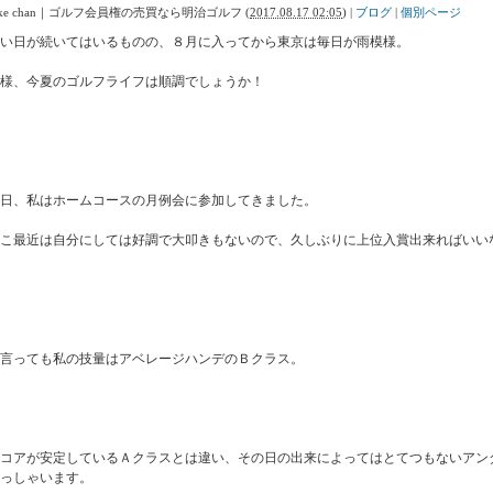
Ike chan｜ゴルフ会員権の売買なら明治ゴルフ
(
2017.08.17 02:05
)
|
ブログ
|
個別ページ
い日が続いてはいるものの、８月に入ってから東京は毎日が雨模様。
様、今夏のゴルフライフは順調でしょうか！
日、私はホームコースの月例会に参加してきました。
こ最近は自分にしては好調で大叩きもないので、久しぶりに上位入賞出来ればいい
言っても私の技量はアベレージハンデのＢクラス。
スコアが安定しているＡクラスとは違い、その日の出来によってはとてつもないアン
っしゃいます。