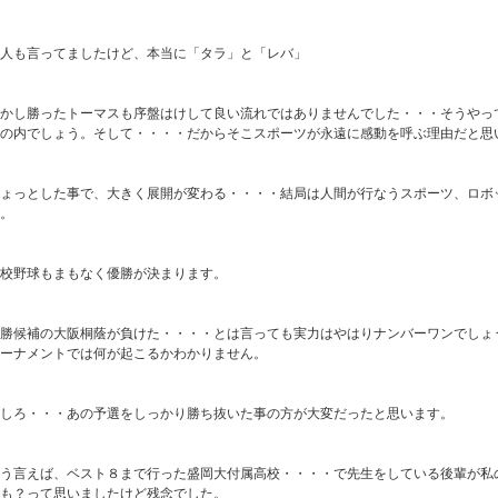
人も言ってましたけど、本当に「タラ」と「レバ」
しかし勝ったトーマスも序盤はけして良い流れではありませんでした・・・そうやっ
の内でしょう。そして・・・・だからそこスポーツが永遠に感動を呼ぶ理由だと思
ちょっとした事で、大きく展開が変わる・・・・結局は人間が行なうスポーツ、ロボ
。
校野球もまもなく優勝が決まります。
優勝候補の大阪桐蔭が負けた・・・・とは言っても実力はやはりナンバーワンでしょ
ーナメントでは何が起こるかわかりません。
しろ・・・あの予選をしっかり勝ち抜いた事の方が大変だったと思います。
そう言えば、ベスト８まで行った盛岡大付属高校・・・・で先生をしている後輩が私
も？って思いましたけど残念でした。