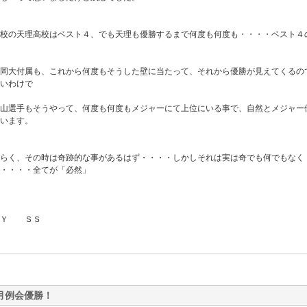
母校の天理高校はベスト４、でも天理も優勝するまで何度も何度も・・・・ベスト４
盛岡大付属も、これから何度もそうした壁に当たって、それから優勝が見えてくるの
いわけで
松山選手もそうやって、何度も何度もメジャーにて上位にいる事で、自然とメジャー
います。
恐らく、その時は奇跡的な事があるはず・・・・しかしそれは実は奇でも何でもなく
・・・・全てが「必然」
ＢＹ ＳＳ
月例会優勝！