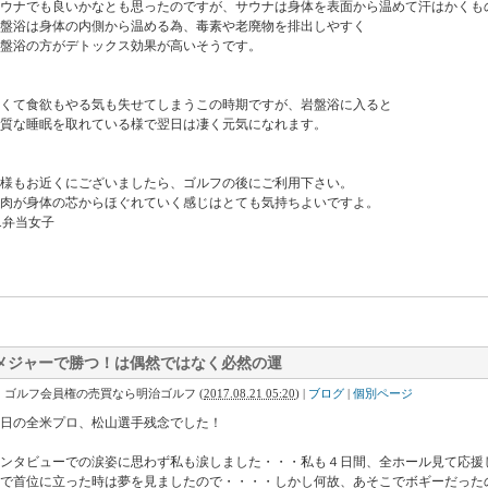
ウナでも良いかなとも思ったのですが、サウナは身体を表面から温めて汗はかくも
盤浴は身体の内側から温める為、毒素や老廃物を排出しやすく
盤浴の方がデトックス効果が高いそうです。
くて食欲もやる気も失せてしまうこの時期ですが、岩盤浴に入ると
質な睡眠を取れている様で翌日は凄く元気になれます。
様もお近くにございましたら、ゴルフの後にご利用下さい。
肉が身体の芯からほぐれていく感じはとても気持ちよいですよ。
y.弁当女子
メジャーで勝つ！は偶然ではなく必然の運
｜ゴルフ会員権の売買なら明治ゴルフ
(
2017.08.21 05:20
)
|
ブログ
|
個別ページ
日の全米プロ、松山選手残念でした！
ンタビューでの涙姿に思わず私も涙しました・・・私も４日間、全ホール見て応援し
で首位に立った時は夢を見ましたので・・・・しかし何故、あそこでボギーだった