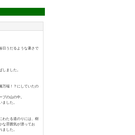
毎日うだるような暑さで
ばしました。
備万端！？にしていたの
ーブの山の中。
いました。
にわたる道のりには、樹
かな雰囲気が漂ってお
れました。