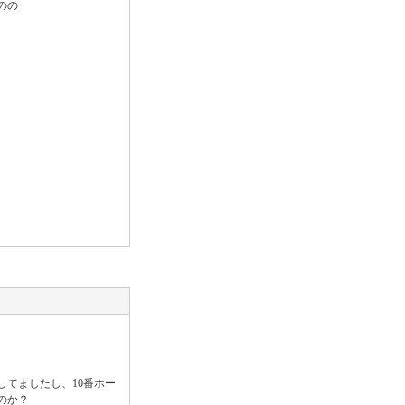
のの
てましたし、10番ホー
のか？