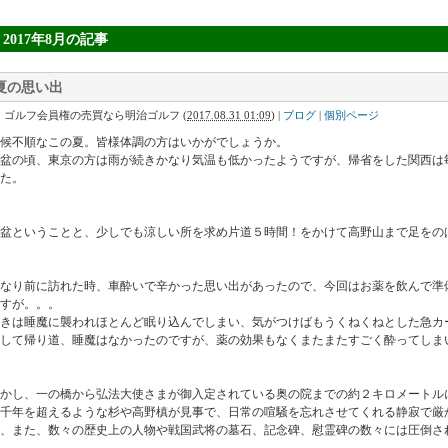
» 2017年8月
の記事
夏の思い出
｜ゴルフ会員権の売買なら明治ゴルフ
(
2017.08.31 01:09
)
|
ブログ
|
個別ページ
候不順なこの夏。皆様体調の方はいかがでしょうか。
お盆の頃、東京の方は雨が続きかなり気温も低かったようですが、帰省をした関西は
た。
盆ということと、少しでも涼しい所を求め片道５時間！をかけて高野山まで足をの
かなり前に訪れた時、車酔いで辛かった思い出があったので、今回はお薬を飲んで準
すが。。。
きは睡魔に襲われほとんど眠り込んでしまい、気がつけばもうくねくねとした急カ
して帰り道、睡魔はなかったのですが、薬の効果もなくまたまたすごく酔ってしま
しかし、一の橋から弘法大使さまが御入定されている奥の院までの約２キロメートル
千年を超えるような杉や高野槙が見事で、日常の喧騒を忘れさせてくれる静寂で厳
、また、数々の歴史上の人物や戦国武将の墓石、記念碑、慰霊碑の数々には圧倒さ