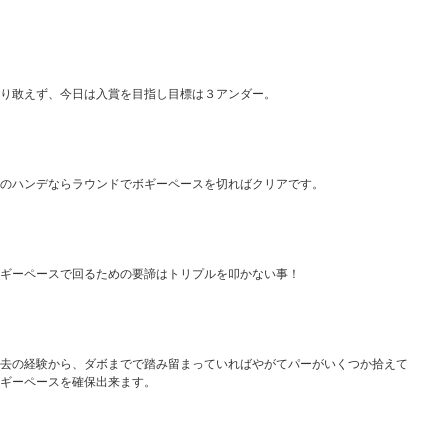
り敢えず、今日は入賞を目指し目標は３アンダー。
のハンデならラウンドでボギーペースを切ればクリアです。
ギーペースで回るための要諦はトリプルを叩かない事！
去の経験から、ダボまでで踏み留まっていればやがてパーがいくつか拾えて
ギーペースを確保出来ます。