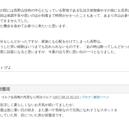
の院には高野山信仰の中心となっている聖地である弘法大使御廟やその他にも見所
今回は体調不良や思いのほか到着まで時間がかかったこともあって、あまり沢山お参
できませんでした。
た機会を改めてお参りに来たいと思います。
分もしんどかったですが、家族にも心配をかけてしまった高野山。
こうした苦い経験はいつまでも忘れられないものです。「あの時は酔ってしんどかっ
度に話題になると思いますが、今夏のほろ苦い思い出の一つとなりました。
ｙ ぴよ
岩盤浴
｜ゴルフ会員権の売買なら明治ゴルフ
(
2017.08.25 05:25
)
|
ブログ
|
個別ページ
近涼しく夏らしくないお天気が続いてましたが、
週は急に暑い日が続き、また夏バテ気味なので元気になれそうなスポットを
していた所、目についた所が岩盤浴です。