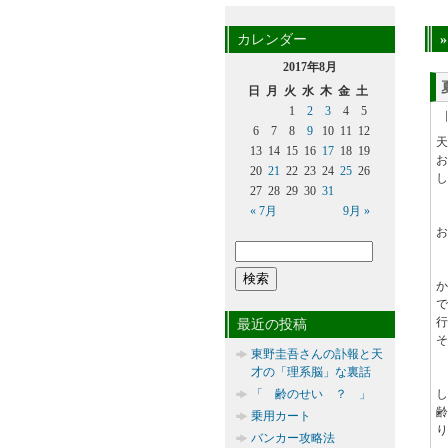
カレンダー
2017年8月
日
月
火
水
木
金
土
1
2
3
4
5
6
7
8
9
10
11
12
天
13
14
15
16
17
18
19
20
21
22
23
24
25
26
し
27
28
29
30
31
« 7月
9月 »
お
で
行
最近の投稿
そ
東野圭吾さんの訃報と天
才の「理系脳」な裏話
「 齢のせい ？ 」
齢
乗用カート
り
バンカー攻略法