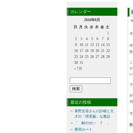
カレンダー
2026年8月
日
月
火
水
木
金
土
1
子
2
3
4
5
6
7
8
9
10
11
12
13
14
15
今
16
17
18
19
20
21
22
生
23
24
25
26
27
28
29
こ
30
31
« 7月
デ
ラ
か
1
最近の投稿
東野圭吾さんの訃報と天
そ
才の「理系脳」な裏話
「 齢のせい ？ 」
数
乗用カート