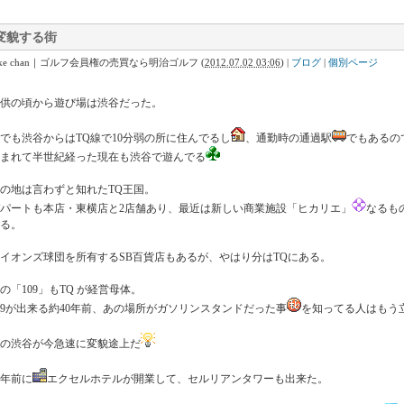
変貌する街
Ike chan｜ゴルフ会員権の売買なら明治ゴルフ
(
2012.07.02 03:06
)
|
ブログ
|
個別ページ
供の頃から遊び場は渋谷だった。
でも渋谷からはTQ線で10分弱の所に住んでるし
、通勤時の通過駅
でもあるの
まれて半世紀経った現在も渋谷で遊んでる
の地は言わずと知れたTQ王国。
パートも本店・東横店と2店舗あり、最近は新しい商業施設「ヒカリエ」
なるも
いる。
イオンズ球団を所有するSB百貨店もあるが、やはり分はTQにある。
の「109」もTQ が経営母体。
09が出来る約40年前、あの場所がガソリンスタンドだった事
を知ってる人はもう
の渋谷が今急速に変貌途上だ
年前に
エクセルホテルが開業して、セルリアンタワーも出来た。