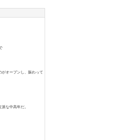
で
のがオープンし、賑わって
立派な中高年だ。