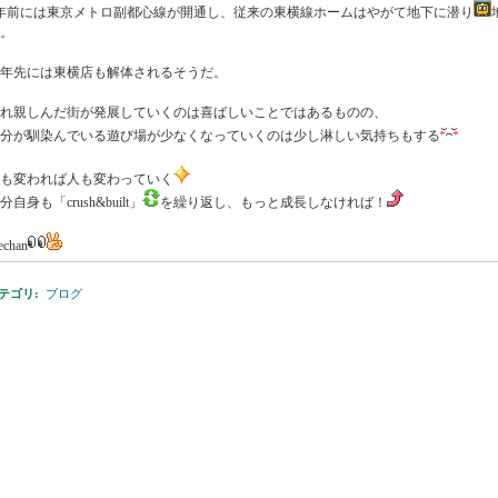
年前には東京メトロ副都心線が開通し、従来の東横線ホームはやがて地下に潜り
。
年先には東横店も解体されるそうだ。
れ親しんだ街が発展していくのは喜ばしいことではあるものの、
分が馴染んでいる遊び場が少なくなっていくのは少し淋しい気持ちもする
も変われば人も変わっていく
分自身も「crush&built」
を繰り返し、もっと成長しなければ！
echan
テゴリ
:
ブログ