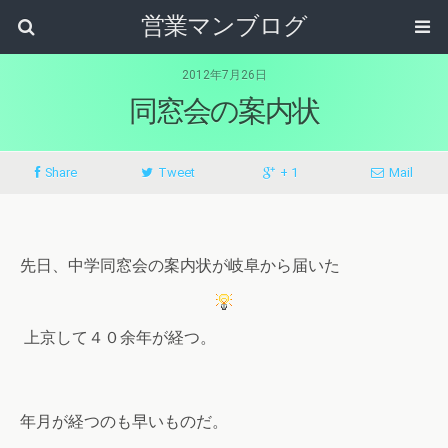
営業マンブログ
2012年7月26日
同窓会の案内状
Share
Tweet
+ 1
Mail
先日、中学同窓会の案内状が岐阜から届いた
上京して４０余年が経つ。
年月が経つのも早いものだ。