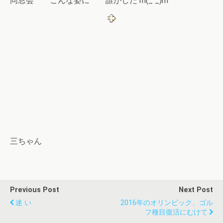
同窓会 こんな姿に 誰がした m(_ _)m
三ちゃん
Previous Post
Next Post
迷 い
2016年のオリンピック、ゴル
フ種目復活にむけて