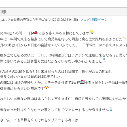
目標
｜ゴルフ会員権の売買なら明治ゴルフ
(
2013.09.03 04:58
)
|
ブログ
|
個別ページ
の2年近くの間、一日
1万歩を歩く事を目標にしています
年は一年間で東京を起点にして鹿児島迄行って岡山に戻る位の距離を歩きました
月の8月は1日から31日迄の合計が335,583歩でした。一日平均で10,825歩でスレス
標を立てた初めの頃は一日1万、2時間強歩けばラクチンで達成出来るだろうと思っ
際に歩いてみると計算通りにはなかなかいかない事がわかりました
月の歩きの記録を見ると1万未達だったのは11日間で、最小が28日の842歩、
番多く歩いた日が11日の24,191歩でした。
の間には旧盆の里帰りとか、カテーテル検査で2日程
検査入院をした事情は一応
標を決めたら言い訳無用です
それらしい出来ない理由は尤もらしく言えますが、自己弁護をしても実際にやらなか
、
来なかった時はやらなかった事として他でフォローするしか有りません
きであっても目標を立てそれをクリアーする為には