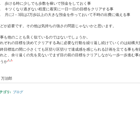
. 歩ける時に少しでも歩数を稼いで預金をしておく事
. キツくなり過ぎない程度に着実に一日一日の目標をクリアする事
. 月に2－3回は2万歩以上の大きな預金を作っておいて不時の出費に備える事
どが必要です。その他は気持ちの強さの問題じゃないかと思います。
事も他のことも良く似ているのではないでしょうか。
れぞれの目標を決めてクリアする為に必要な行動を繰り返し続けていくのは結構大
終目標迄の間に小さくても区切り区切りで達成感を感じられる計画を立てる事も有
それと、余り遠くの先を見ないでまず目の前の目標をクリアしながら一歩一歩進む事
うか
y 万治郎
テゴリ
:
ブログ