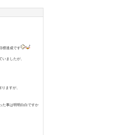
レ目標達成です
ていましたが、
有りますが、
った事は明明白白ですか