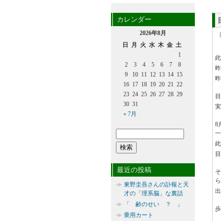
カレンダー
2026年8月
日
月
火
水
木
金
土
1
此
2
3
4
5
6
7
8
昨
9
10
11
12
13
14
15
昨
16
17
18
19
20
21
22
23
24
25
26
27
28
29
目
30
31
実
« 7月
8
一
此
目
最近の投稿
ら
東野圭吾さんの訃報と天
出
才の「理系脳」な裏話
「 齢のせい ？ 」
歩
乗用カート