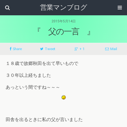
営業マンブログ
2015年5月14日
『 父の一言 』
Share
Tweet
+ 1
Mail
１８歳で故郷秋田を出て早いもので
３０年以上経ちました
あっという間ですね～～～
田舎を出るときに私の父が言いました