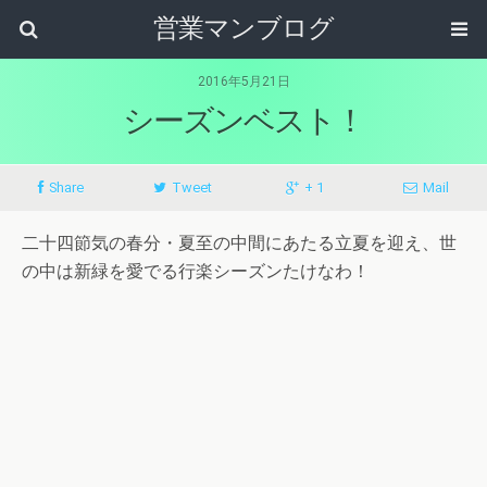
営業マンブログ
2016年5月21日
シーズンベスト！
Share
Tweet
+ 1
Mail
二十四節気の春分・夏至の中間にあたる立夏を迎え、世
の中は新緑を愛でる行楽シーズンたけなわ！