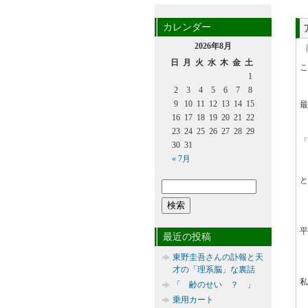
カレンダー
2026年8月
日
月
火
水
木
金
土
こ
1
2
3
4
5
6
7
8
9
10
11
12
13
14
15
最
16
17
18
19
20
21
22
23
24
25
26
27
28
29
「
30
31
« 7月
と
平
最近の投稿
東野圭吾さんの訃報と天
才の「理系脳」な裏話
私
「 齢のせい ？ 」
乗用カート