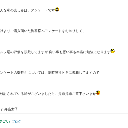
んな私の楽しみは、アンケートです
社よりご購入頂いた御客様へアンケートをお送りして、
ルフ場の評価を頂戴してますが 良い事も悪い事も本当に勉強になります
ンケートの御答えについては、随時弊社ＨＰに掲載してますので
検討されている所がございましたら、是非是非ご覧下さいませ
ｙ.弁当女子
テゴリ
:
ブログ