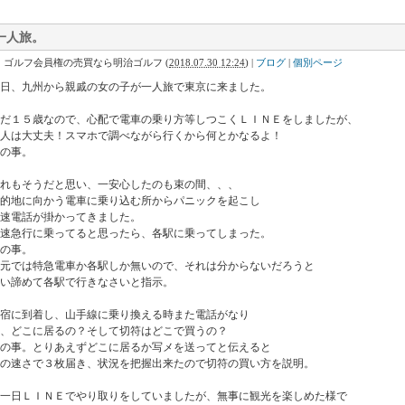
一人旅。
｜ゴルフ会員権の売買なら明治ゴルフ
(
2018.07.30 12:24
)
|
ブログ
|
個別ページ
日、九州から親戚の女の子が一人旅で東京に来ました。
だ１５歳なので、心配で電車の乗り方等しつこくＬＩＮＥをしましたが、
人は大丈夫！スマホで調べながら行くから何とかなるよ！
の事。
れもそうだと思い、一安心したのも束の間、、、
的地に向かう電車に乗り込む所からパニックを起こし
速電話が掛かってきました。
速急行に乗ってると思ったら、各駅に乗ってしまった。
の事。
元では特急電車か各駅しか無いので、それは分からないだろうと
い諦めて各駅で行きなさいと指示。
宿に到着し、山手線に乗り換える時また電話がなり
、どこに居るの？そして切符はどこで買うの？
の事。とりあえずどこに居るか写メを送ってと伝えると
の速さで３枚届き、状況を把握出来たので切符の買い方を説明。
一日ＬＩＮＥでやり取りをしていましたが、無事に観光を楽しめた様で