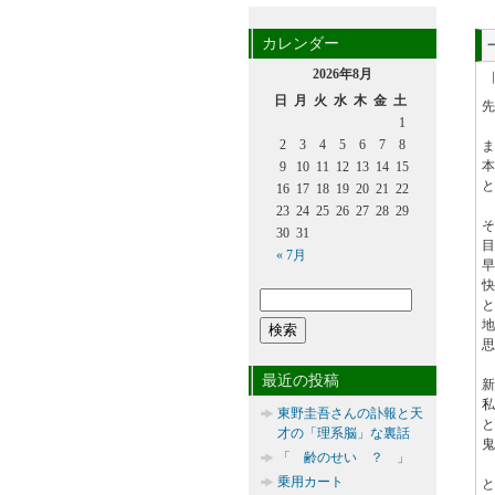
カレンダー
2026年8月
日
月
火
水
木
金
土
先
1
2
3
4
5
6
7
8
ま
本
9
10
11
12
13
14
15
と
16
17
18
19
20
21
22
23
24
25
26
27
28
29
そ
30
31
目
« 7月
早
快
と
地
思
最近の投稿
新
私
東野圭吾さんの訃報と天
と
才の「理系脳」な裏話
鬼
「 齢のせい ？ 」
乗用カート
と