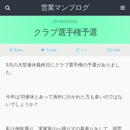
営業マンブログ
2019年5月22日
クラブ選手権予選
Share
Tweet
+ 1
Mail
5月の大型連休最終日にクラブ選手権の予選がありまし
た。
今年は10連休とあって海外に行かれた方も多いのではな
いでしょうか？
私は例年通り、実家富山へ帰り父の墓参りをして、同窓