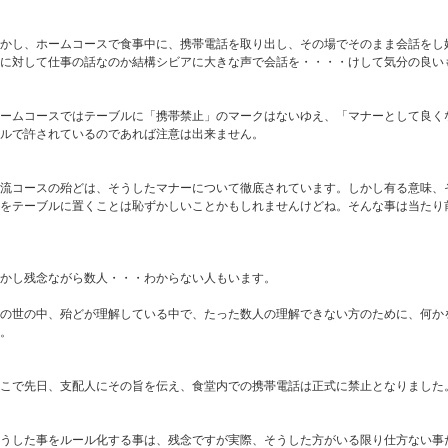
しかし、ホームコースで食事中に、携帯電話を取り出し、その場でそのまま会話をし
に対して仕事の話なのか結構シビアに大きな声で会話を・・・・けして気分の良い
ホームコースではテーブルに「携帯禁止」のマークはないゆえ、「マナーとして良く
ルで許されているのであれば注意は出来ません。
一流コースの殆どは、そうしたマナーについて徹底されています。しかし有る意味、
をテーブルに置くことは恥ずかしいことかもしれませんけどね。そんな事は当たり
かし残念ながら数人・・・わからない人もいます。
の世の中、殆どが理解している中で、たった数人の理解できない方のために、何か
。
こで先日、支配人にその旨を伝え、食堂内での携帯電話は正式に禁止となりました
うした事をルール化する事は、残念ですが実際、そうした方がいる限り仕方ない事