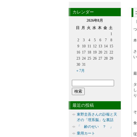
カレンダー
2026年8月
日
月
火
水
木
金
土
つ
1
2
3
4
5
6
7
8
本
9
10
11
12
13
14
15
16
17
18
19
20
21
22
い
23
24
25
26
27
28
29
30
31
« 7月
最
り
最近の投稿
そ
東野圭吾さんの訃報と天
才の「理系脳」な裏話
食
「 齢のせい ？ 」
乗用カート
従