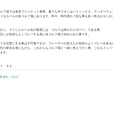
ルフ場では食堂でジャケット着用、夏でも半ズボンはハイソックス、アンダーウェ
々なルールが各ゴルフ場にあります。昨今、時代遅れ？的な事も多々有るかもしれ
かし、そうしたルール化の根底には「ゴルフは紳士のスポーツ」である事。
互いが気持ちよくプレーする為に各ゴルフ場で決められた事です。
全てを完璧にする事は不可能ですが、プレーヤーの皆さんが気持ちよくプレー出来る
時代の変化を感じながら、これからもゴルフ場と一緒に考えて行く事。これもメンバ
ます。
Ｙ ＳＳ
テゴリ
:
ブログ