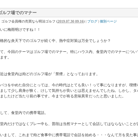
ゴルフ場でのマナー
｜ゴルフ会員権の売買なら明治ゴルフ
(
2019.07.30 09:16
)
|
ブログ
|
個別ページ
いに梅雨明けですね！！
格的な炎天下でのゴルフが続く中、熱中症対策は万全でしょうか？
さて、今回のテーマはゴルフ場でのマナー。特にハウス内、食堂内でのマナーについ
ます。
近は食堂内は殆どのゴルフ場が「禁煙」となっております。
タバコをやめた自分にとっては、今の時代はとても良い！って事になりますが、喫煙
しまして少し肩身が狭く、けして気持ちが良いとは思えませんでしたね。しかし、タ
ましたけど当たり前の事です。今までが有る意味異常だったと思いました。
して、食堂内での携帯電話。
堂内だけではなくプレー中も、普段は当然マナーとして会話してはならないことが
いまして、これまで殆ど食事中に携帯電話で会話を始める・・・なんて方を見た事