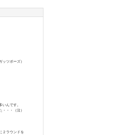
ガッツポーズ）
多いんです。
た・・・（泣）
に２ラウンドを