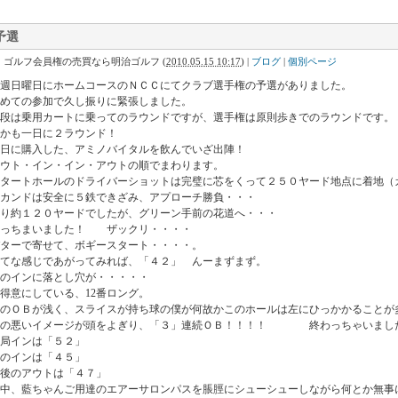
予選
｜ゴルフ会員権の売買なら明治ゴルフ
(
2010.05.15 10:17
)
|
ブログ
|
個別ページ
週日曜日にホームコースのＮＣＣにてクラブ選手権の予選がありました。
めての参加で久し振りに緊張しました。
段は乗用カートに乗ってのラウンドですが、選手権は原則歩きでのラウンドです。
かも一日に２ラウンド！
日に購入した、アミノバイタルを飲んでいざ出陣！
ウト・イン・イン・アウトの順でまわります。
タートホールのドライバーショットは完璧に芯をくって２５０ヤード地点に着地（
カンドは安全に５鉄できざみ、アプローチ勝負・・・
り約１２０ヤードでしたが、グリーン手前の花道へ・・・
やっちまいました！ ザックリ・・・・
ターで寄せて、ボギースタート・・・・。
てな感じであがってみれば、「４２」 んーまずまず。
のインに落とし穴が・・・・・
得意にしている、12番ロング。
のＯＢが浅く、スライスが持ち球の僕が何故かこのホールは左にひっかかることが
その悪いイメージが頭をよぎり、「３」連続ＯＢ！！！！ 終わっちゃいまし
局インは「５２」
のインは「４５」
後のアウトは「４７」
中、藍ちゃんご用達のエアーサロンパスを脹脛にシューシューしながら何とか無事