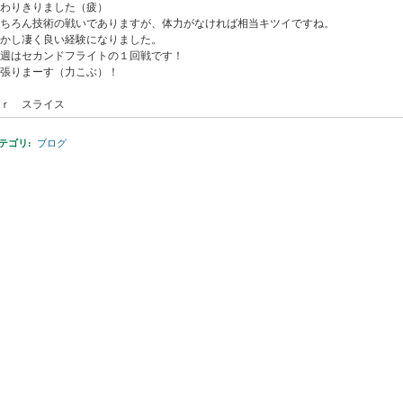
わりきりました（疲）
ちろん技術の戦いでありますが、体力がなければ相当キツイですね。
かし凄く良い経験になりました。
週はセカンドフライトの１回戦です！
張りまーす（力こぶ）！
ｒ スライス
テゴリ
:
ブログ