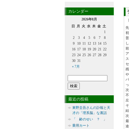
カレンダー
2026年8月
日
月
火
水
木
金
土
先
1
初
2
3
4
5
6
7
8
普
し
9
10
11
12
13
14
15
前
16
17
18
19
20
21
22
ア
23
24
25
26
27
28
29
ス
30
31
セ
« 7月
残
パ
っ
次
不
最近の投稿
左
東野圭吾さんの訃報と天
結
才の「理系脳」な裏話
次
「 齢のせい ？ 」
最
乗用カート
途