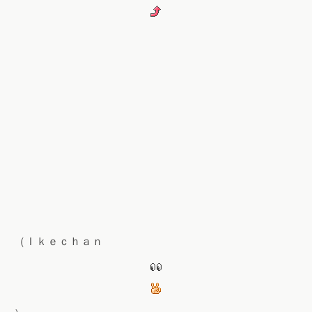
（Ｉｋｅｃｈａｎ