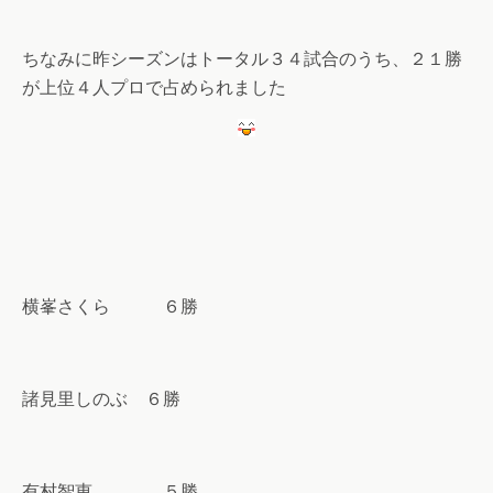
ちなみに昨シーズンはトータル３４試合のうち、２１勝
が上位４人プロで占められました
横峯さくら ６勝
諸見里しのぶ ６勝
有村智恵 ５勝