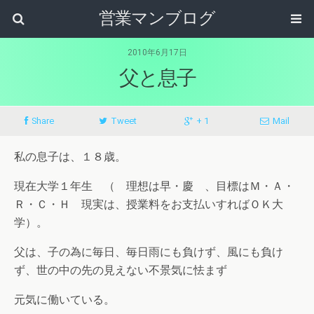
営業マンブログ
2010年6月17日
父と息子
Share
Tweet
+ 1
Mail
私の息子は、１８歳。
現在大学１年生 （ 理想は早・慶 、目標はＭ・Ａ・
Ｒ・Ｃ・Ｈ 現実は、授業料をお支払いすればＯＫ大
学）。
父は、子の為に毎日、毎日雨にも負けず、風にも負け
ず、世の中の先の見えない不景気に怯まず
元気に働いている。