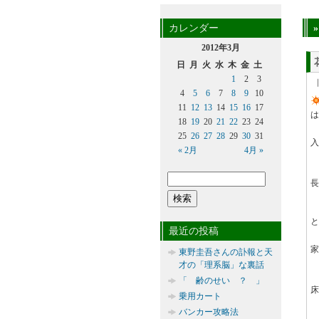
カレンダー
2012年3月
日
月
火
水
木
金
土
1
2
3
4
5
6
7
8
9
10
11
12
13
14
15
16
17
は
18
19
20
21
22
23
24
25
26
27
28
29
30
31
入
« 2月
4月 »
長
と
最近の投稿
家
東野圭吾さんの訃報と天
才の「理系脳」な裏話
「 齢のせい ？ 」
床
乗用カート
バンカー攻略法