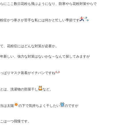
らにここ数日花粉も飛ぶようになり、防寒やら花粉対策やらで
粉症かつ寒さが苦手な私には何かと忙しい季節です
て、花粉症にはどんな対策が必要か。
年新しい、強力な対策はないかな～なんて探してみますが
っぱりマスク装着がイチバンですね
とは、洗濯物の部屋干し
など。
当は太陽
の下で気持ちよく干したい
のですが
こは一つ我慢です。