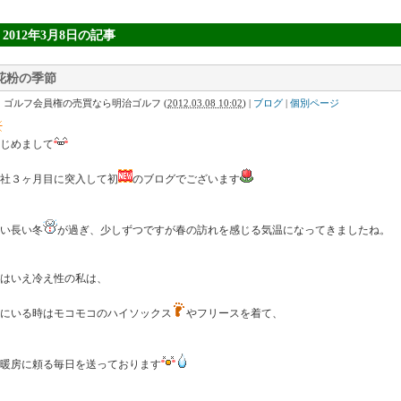
» 2012年3月8日
の記事
花粉の季節
｜ゴルフ会員権の売買なら明治ゴルフ
(
2012.03.08 10:02
)
|
ブログ
|
個別ページ
じめまして
社３ヶ月目に突入して初
のブログでございます
い長い冬
が過ぎ、少しずつですが春の訪れを感じる気温になってきましたね。
はいえ冷え性の私は、
にいる時はモコモコのハイソックス
やフリースを着て、
暖房に頼る毎日を送っております