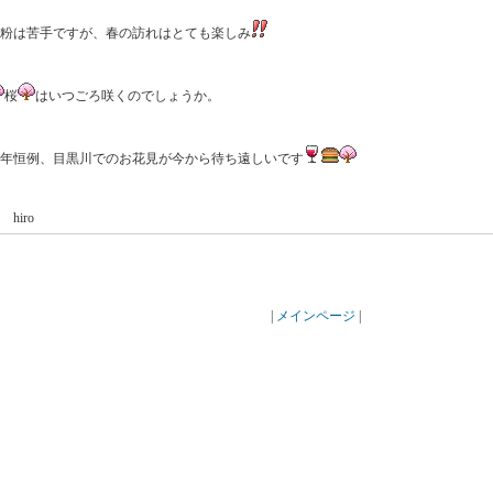
粉は苦手ですが、春の訪れはとても楽しみ
桜
はいつごろ咲くのでしょうか。
年恒例、目黒川でのお花見が今から待ち遠しいです
y hiro
|
メインページ
|