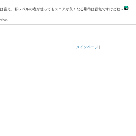
は言え、私レベルの者が使ってもスコアが良くなる期待は皆無ですけどね～
echan
|
メインページ
|