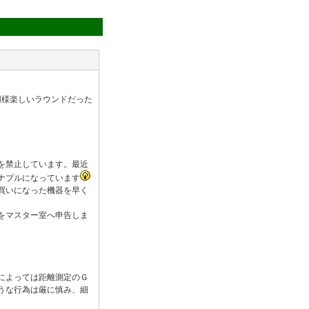
同様楽しいラウンドだった
を禁止しています。最近
ナブルになっています
買いになった機器を早く
をマスター室へ申告しま
によっては距離測定のＧ
うな行為は厳に慎み、細