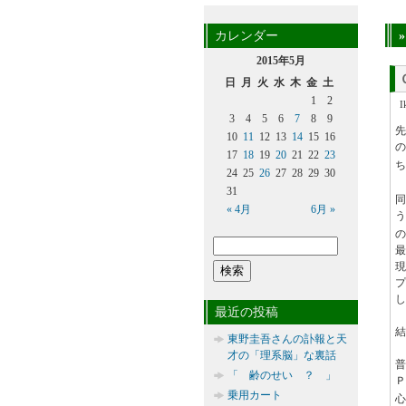
カレンダー
2015年5月
日
月
火
水
木
金
土
1
2
3
4
5
6
7
8
9
先
10
11
12
13
14
15
16
の
17
18
19
20
21
22
23
ち
24
25
26
27
28
29
30
31
同
« 4月
6月 »
の
現
し
最近の投稿
結
東野圭吾さんの訃報と天
才の「理系脳」な裏話
「 齢のせい ？ 」
乗用カート
心