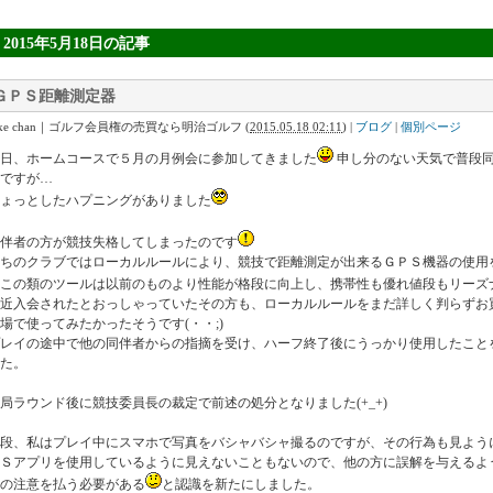
» 2015年5月18日
の記事
ＧＰＳ距離測定器
Ike chan｜ゴルフ会員権の売買なら明治ゴルフ
(
2015.05.18 02:11
)
|
ブログ
|
個別ページ
日、ホームコースで５月の月例会に参加してきました
申し分のない天気で普段
ですが…
ょっとしたハプニングがありました
伴者の方が競技失格してしまったのです
うちのクラブではローカルルールにより、競技で距離測定が出来るＧＰＳ機器の使用
この類のツールは以前のものより性能が格段に向上し、携帯性も優れ値段もリーズ
最近入会されたとおっしゃっていたその方も、ローカルルールをまだ詳しく判らずお
場で使ってみたかったそうです(・・;)
プレイの途中で他の同伴者からの指摘を受け、ハーフ終了後にうっかり使用したこと
た。
局ラウンド後に競技委員長の裁定で前述の処分となりました(+_+)
普段、私はプレイ中にスマホで写真をバシャバシャ撮るのですが、その行為も見よう
ＰＳアプリを使用しているように見えないこともないので、他の方に誤解を与えるよ
の注意を払う必要がある
と認識を新たにしました。