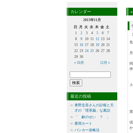
カレンダー
2015年11月
日
月
火
水
木
金
土
1
2
3
4
5
6
7
8
9
10
11
12
13
14
先
15
16
17
18
19
20
21
22
23
24
25
26
27
28
月
29
30
« 10月
12月 »
同
伴
ス
最近の投稿
東野圭吾さんの訃報と天
才の「理系脳」な裏話
実
「 齢のせい ？ 」
乗用カート
か
バンカー攻略法