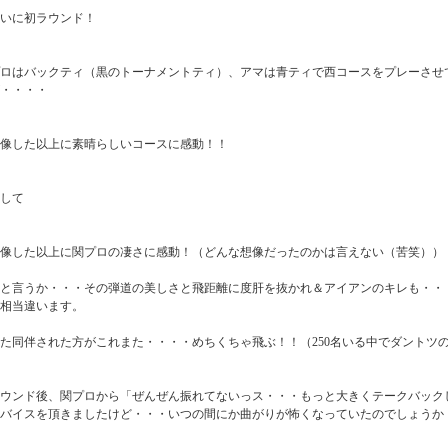
いに初ラウンド！
ロはバックティ（黒のトーナメントティ）、アマは青ティで西コースをプレーさせ
・・・・
像した以上に素晴らしいコースに感動！！
して
像した以上に関プロの凄さに感動！（どんな想像だったのかは言えない（苦笑））
何と言うか・・・その弾道の美しさと飛距離に度肝を抜かれ＆アイアンのキレも・・
相当違います。
た同伴された方がこれまた・・・・めちくちゃ飛ぶ！！（250名いる中でダントツ
ラウンド後、関プロから「ぜんぜん振れてないっス・・・もっと大きくテークバック
バイスを頂きましたけど・・・いつの間にか曲がりが怖くなっていたのでしょうか