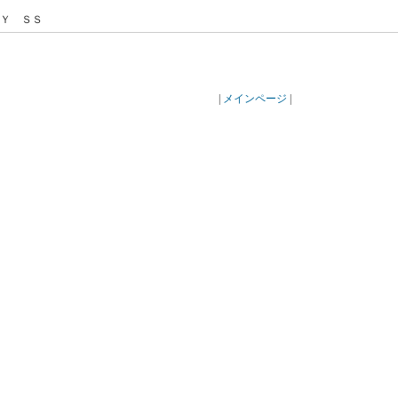
Ｙ ＳＳ
|
メインページ
|