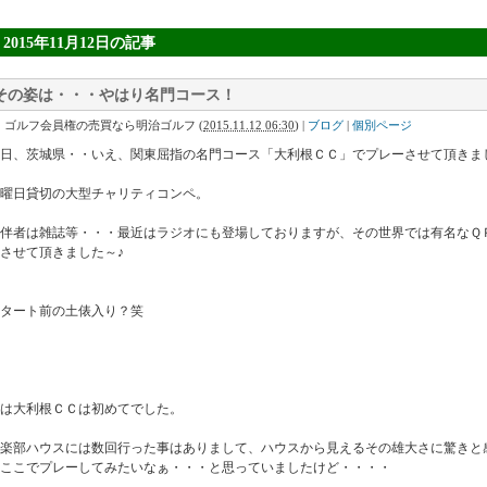
» 2015年11月12日
の記事
その姿は・・・やはり名門コース！
｜ゴルフ会員権の売買なら明治ゴルフ
(
2015.11.12 06:30
)
|
ブログ
|
個別ページ
日、茨城県・・いえ、関東屈指の名門コース「大利根ＣＣ」でプレーさせて頂きま
曜日貸切の大型チャリティコンペ。
伴者は雑誌等・・・最近はラジオにも登場しておりますが、その世界では有名なＱ
させて頂きました～♪
タート前の土俵入り？笑
は大利根ＣＣは初めてでした。
倶楽部ハウスには数回行った事はありまして、ハウスから見えるその雄大さに驚きと
ここでプレーしてみたいなぁ・・・と思っていましたけど・・・・