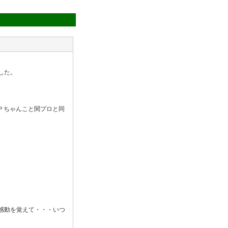
した。
Ｐちゃんこと関プロと同
感動を覚えて・・・いつ