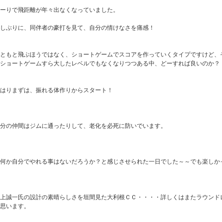
ーりで飛距離が年々出なくなっていました。
しぶりに、同伴者の豪打を見て、自分の情けなさを痛感！
もともと飛ぶほうではなく、ショートゲームでスコアを作っていくタイプですけど、
ショートゲームすら大したレベルでもなくなりつつある中、どーすれば良いのか？
はりまずは、振れる体作りからスタート！
分の仲間はジムに通ったりして、老化を必死に防いでいます。
何か自分でやれる事はないだろうか？と感じさせられた一日でした～～でも楽しか
井上誠一氏の設計の素晴らしさを垣間見た大利根ＣＣ・・・・詳しくはまたラウンド
思います。