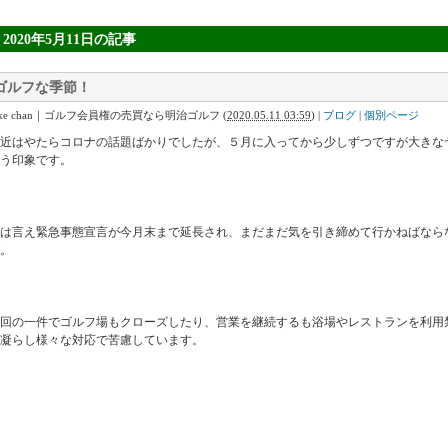
» 2020年5月11日
の記事
ゴルフな季節！
Ike chan｜ゴルフ会員権の売買なら明治ゴルフ
(
2020.05.11 03:59
)
|
ブログ
|
個別ページ
最近はやたらコロナの話題ばかりでしたが、５月に入ってから少しずつですが大きな
う印象です。
は言え緊急事態宣言が今月末まで延長され、まだまだ気を引き締めて行かねばなら
。
今回の一件でゴルフ場もクローズしたり、営業を継続するも浴場やレストランを利用
凝らし様々な対応で苦慮しています。