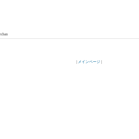
echan
|
メインページ
|