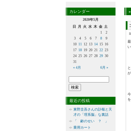
カレンダー
2020年5月
日
月
火
水
木
金
土
1
2
3
4
5
6
7
8
9
10
11
12
13
14
15
16
い
17
18
19
20
21
22
23
24
25
26
27
28
29
30
31
« 4月
6月 »
と
が
を
最近の投稿
東野圭吾さんの訃報と天
才の「理系脳」な裏話
「 齢のせい ？ 」
乗用カート