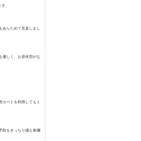
ます。
をあらためて見直しまし
も優しく、お昼休憩がな
用カートを利用しても１
予防をきっちり備え春爛