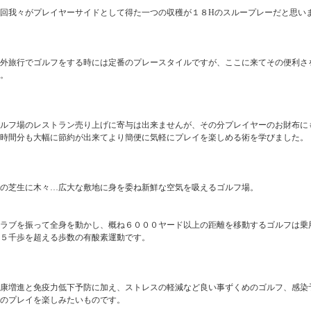
回我々がプレイヤーサイドとして得た一つの収穫が１８Hのスループレーだと思い
海外旅行でゴルフをする時には定番のプレースタイルですが、ここに来てその便利さ
。
ゴルフ場のレストラン売り上げに寄与は出来ませんが、その分プレイヤーのお財布に
時間分も大幅に節約が出来てより簡便に気軽にプレイを楽しめる術を学びました。
の芝生に木々…広大な敷地に身を委ね新鮮な空気を吸えるゴルフ場。
クラブを振って全身を動かし、概ね６０００ヤード以上の距離を移動するゴルフは乗
５千歩を超える歩数の有酸素運動です。
健康増進と免疫力低下予防に加え、ストレスの軽減など良い事ずくめのゴルフ、感染
のプレイを楽しみたいものです。