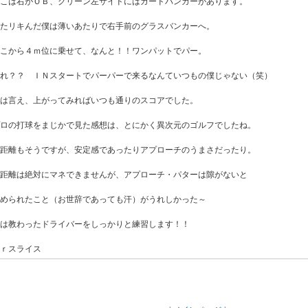
こは右がＯＢ、グリーン左サイドにはガードバンカーがあります。
たリキんだ僕は薄いあたりで右手前のグラスバンカーへ。
こから４ｍ位に乗せて、なんと！！ワンパットでパー。
れ？？ ＩＮスタートでパーパーで来るなんていつもの僕じゃない（笑）
は言え、上がってみればいつも通りのスコアでした。
ロの打球をまじかで見た感想は、とにかく異次元のゴルフでしたね。
距離もそうですが、安定感であったりアプローチのうまさだったり。
距離は絶対にマネできませんが、アプローチ・パターは隙がないと
められたこと（お世辞であっても汗）がうれしかった～
は教わったドライバーをしっかりと練習します！！
ｒスライス