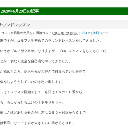
» 2020年6月29日
の記事
ラウンドレッスン
｜ゴルフ会員権の売買なら明治ゴルフ
(
2020.06.29 10:47
)
|
ブログ
|
個別ページ
末ですが、ゴルフ人生初めてのラウンドレッスンをしてきました。
いうかゴルフ歴２５年になりますが、プロにレッスンをしてもらった
とが一切なく完全な自己流でやってきました。
が始めたころ、伊沢利光が大好きで何度もテレビを見て
似をしようとしていたのを思い出します。
っそくレッスン開始です！ 今日はＩＮの１０番から。
ち下ろしから打ち上げのミドル３８０ｙ。
離はさほどありませんが、左は２５０ｙ付近からＯＢで
は斜面になってますが大きく右に曲がるとＯＢ。