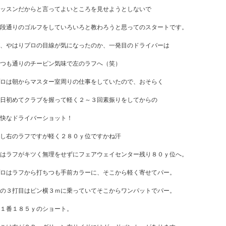
ッスンだからと言ってよいところを見せようとしないで
段通りのゴルフをしていろいろと教わろうと思ってのスタートです。
、やはりプロの目線が気になったのか、一発目のドライバーは
つも通りのチーピン気味で左のラフへ（笑）
ロは朝からマスター室周りの仕事をしていたので、おそらく
日初めてクラブを握って軽く２～３回素振りをしてからの
快なドライバーショット！
し右のラフですが軽く２８０ｙ位ですかね汗
はラフがキツく無理をせずにフェアウェイセンター残り８０ｙ位へ。
ロはラフから打ちつも手前カラーに、そこから軽く寄せてパー。
の３打目はピン横３ｍに乗っていてそこからワンパットでパー。
１番１８５ｙのショート。