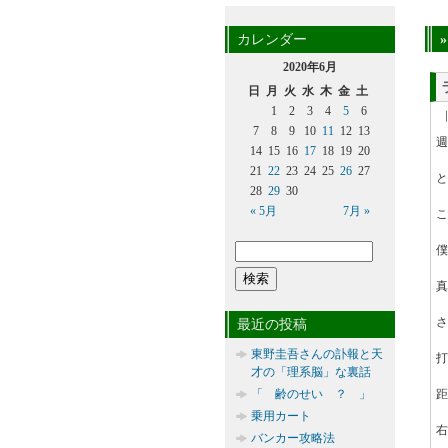
カレンダー
2020年6月
日
月
火
水
木
金
土
1
2
3
4
5
6
7
8
9
10
11
12
13
週
14
15
16
17
18
19
20
21
22
23
24
25
26
27
と
28
29
30
« 5月
7月 »
こ
僕
真
さ
最近の投稿
東野圭吾さんの訃報と天
打
才の「理系脳」な裏話
「 齢のせい ？ 」
距
乗用カート
右
バンカー攻略法