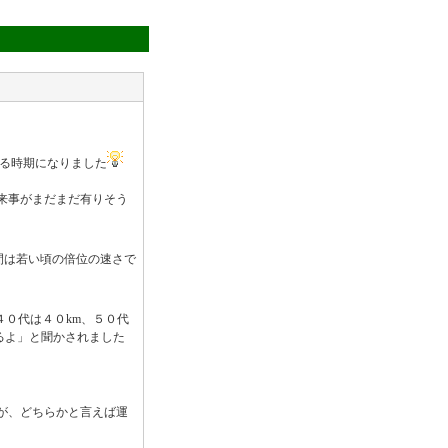
わる時期になりました
来事がまだまだ有りそう
間は若い頃の倍位の速さで
４０代は４０km、５０代
るよ」と聞かされました
が、どちらかと言えば運