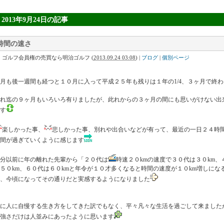
» 2013年9月24日
の記事
時間の速さ
｜ゴルフ会員権の売買なら明治ゴルフ
(
2013.09.24 03:08
)
|
ブログ
|
個別ページ
月も後一週間も経つと１０月に入って平成２５年も残りは１年の1/4、３ヶ月で終
此れ迄の９ヶ月もいろいろ有りましたが、此れからの３ヶ月の間にも思いがけない出
す
楽しかった事、
悲しかった事、別れや出合いなどが有って、最近の一日２４時
間が過ぎていくように感じます
分以前に年の離れた先輩から「２０代は
時速２０kmの速度で３０代は３０km、
５０km、６０代は６０kmと年令が１０才多くなると時間の速度が１０km増しにな
、今頃になってその通りだと実感するようになりました
特に人に自慢する生き方をしてきた訳でもなく、平々凡々な生活を過ごして来ました
強さだけは人並みにあったように思います