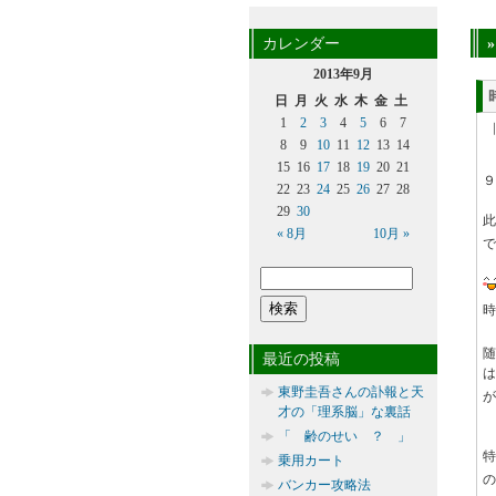
カレンダー
2013年9月
日
月
火
水
木
金
土
1
2
3
4
5
6
7
8
9
10
11
12
13
14
15
16
17
18
19
20
21
９
22
23
24
25
26
27
28
29
30
« 8月
10月 »
で
時
随
最近の投稿
は
東野圭吾さんの訃報と天
が
才の「理系脳」な裏話
「 齢のせい ？ 」
乗用カート
の
バンカー攻略法