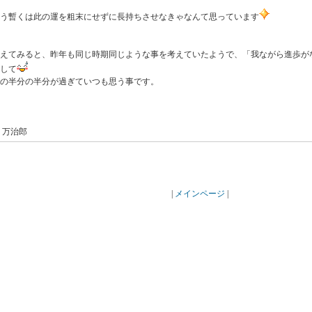
う暫くは此の運を粗末にせずに長持ちさせなきゃなんて思っています
考えてみると、昨年も同じ時期同じような事を考えていたようで、「我ながら進歩が
して
の半分の半分が過ぎていつも思う事です。
y 万治郎
|
メインページ
|