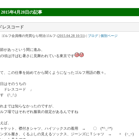
» 2015年4月28日
の記事
ドレスコード
｜ゴルフ会員権の売買なら明治ゴルフ
(
2015.04.28 10:51
)
|
ブログ
|
個別ページ
節があっという間に進み、
の頃は汗ばむ暑さに見舞われている東京です
て、この仕事を始めてから聞くようになったゴルフ用語の数々。
日はそのうちの
 ドレスコード 」
す (^_^;)
れまでは知らなかったのですが、
ルフ場ではそれぞれ服装の規定があるんですね
えば、
ャケット、襟付きシャツ、ハイソックスの着用 → 〇 (*^_^*)
ンダル履き、くるぶしの見えるソックス、ジーンズにＴシャツ → × (>_<)